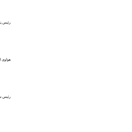
رئیس پا
هواوی از MPVهای لوکس و لپ‌تاپ ۷۹۸ گرمی در رویداد ۵ او
رئیس سا