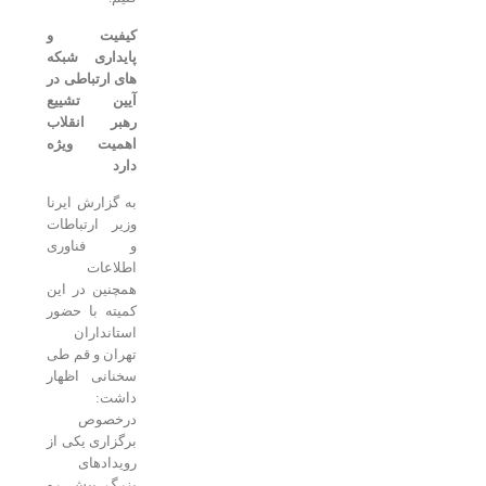
کیفیت و
پایداری شبکه
های ارتباطی در
آیین تشییع
رهبر انقلاب
اهمیت ویژه
دارد
به گزارش ایرنا
وزیر ارتباطات
و فناوری
اطلاعات
همچنین در این
کمیته با حضور
استانداران
تهران و قم طی
سخنانی اظهار
داشت:
درخصوص
برگزاری یکی از
رویدادهای
بزرگ پیش رو