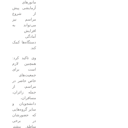
مانورهای
آزمایشی پیش
از شروع
مراسم نیز
می‌تواند به
افزایش
آمادگی
دستگاه‌ها کمک
کند.
وی تاکید کرد:
همچنین لازم
است برای
جمعیت‌های
خاص حاضر در
مراسم، از
جمله زائران،
مسافران،
دانشجویان و
سایر گروه‌هایی
که حضورشان
در برخی
مناطق بیشتر