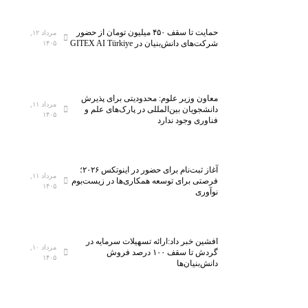
ا
۵
ه
ه
حمایت تا سقف ۴۵۰ میلیون تومان از حضور
مرداد ۱۲,
م
ز
شرکت‌های دانش‌بنیان در GITEX AI Türkiye
۱۴۰۵
ل
ا
ی
ر
ن
ک
معاون وزیر علوم: محدودیتی برای پذیرش
خ
ل
مرداد ۱۱,
دانشجویان بین‌المللی در پارک‌های علم و
۱۴۰۵
س
ا
فناوری وجود ندارد
ت
س
ی‌
ب
س
ه
آغاز ثبت‌نام برای حضور در اینوتکس ۲۰۲۶؛
ا
ف
مرداد ۱۱,
فرصتی برای توسعه همکاری‌ها در زیست‌بوم
۱۴۰۵
ن
ن
نوآوری
ا
ا
ن
و
م
ر
افشین خبر داد:ارائه تسهیلات سرمایه در
مرداد ۱۰,
ی‌
ی‌
گردش تا سقف ۱۰۰ درصد فروش
۱۴۰۵
دانش‌بنیان‌ها
ش
ه
و
ا
د
ی