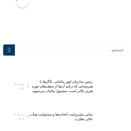
ا
ک
ح
ل
ب
ا
پ
س‌
ی
ه
ش
ا
ر
ی
ف
د
ت
ر
ه‌
س
ت
م
ر
ی‌
ی
آ
رئیس سازمان امور مالیاتی: بلاگر‌ها یا
ن
ی
مرداد ۱۴,
هنرمندانی که درآمد آن‌ها از سقف‌های حوزه
۱۴۰۵
آ
د
هنری بالاتر است، مشمول مالیات می‌شوند
ز
؛
م
ت
ا
ج
مبانی مشروعیت اتحادیه‌ها و مسئولیت هیأت
مرداد ۱۴,
ی
ه
عالی نظارت
۱۴۰۵
ش
ی
گ
ز