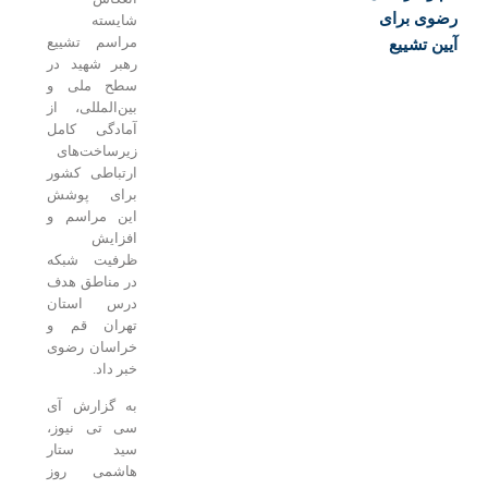
وی برای
شایسته
مراسم تشییع
ن تشییع
رهبر شهید در
سطح ملی و
بین‌المللی، از
آمادگی کامل
زیرساخت‌های
ارتباطی کشور
برای پوشش
این مراسم و
افزایش
ظرفیت شبکه
در مناطق هدف
درس استان
تهران قم و
خراسان رضوی
خبر داد.
به گزارش آی
سی تی نیوز،
سید ستار
هاشمی روز