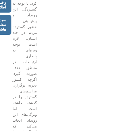
و فناوری
کرد: با توجه به
اطلاعات
گستردگی این
رویداد و
سید
پیش‌بینی
ستار
حضور گسترده
هاشمی
مردم در چند
استان، لازم
است توجه
ویژه‌ای به
پایداری
ارتباطات در
مناطق هدف
صورت گیرد.
اگرچه کشور
تجربه برگزاری
مراسم‌های
گسترده را در
گذشته داشته
است، اما
ویژگی‌های این
رویداد ایجاب
می‌کند که