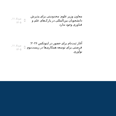
ت
س
ی‌
ب
س
ه
معاون وزیر علوم: محدودیتی برای پذیرش
ا
ف
مرداد ۱۱,
دانشجویان بین‌المللی در پارک‌های علم و
۱۴۰۵
ن
ن
فناوری وجود ندارد
ا
ا
ن
و
م
ر
آغاز ثبت‌نام برای حضور در اینوتکس ۲۰۲۶؛
مرداد ۱۱,
ی‌
ی‌
فرصتی برای توسعه همکاری‌ها در زیست‌بوم
۱۴۰۵
نوآوری
ش
ه
و
ا
د
ی
ن
و
ی
ن
آ
م
و
ز
ش