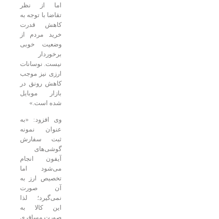
اما از نظر
تقاضا با توجه به
کاهش قدرت
خرید مردم از
وضعیت خوبی
برخوردار
نیست. نوسانات
ارزی نیز موجب
کاهش رونق در
بازار موبایل
شده است.»
‌وی افزود: «به
عنوان نمونه
ثبت سفارش
گوشی‌های
آیفون انجام
می‌شود اما
تخصیص ارز به
آن‌ صورت
نمی‌گیرد؛ لذا
این کالا به
صورت مسافری