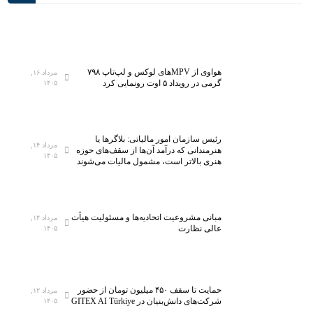
ه‌
س
ت
م
ر
ی‌
ی
آ
ن
ی
هواوی از MPVهای لوکس و لپ‌تاپ ۷۹۸
مرداد ۱۶,
گرمی در رویداد ۵ اوت رونمایی کرد
۱۴۰۵
آ
د
ز
؛
م
ت
ا
ج
رئیس سازمان امور مالیاتی: بلاگر‌ها یا
مرداد ۱۴,
ی
ه
هنرمندانی که درآمد آن‌ها از سقف‌های حوزه
۱۴۰۵
هنری بالاتر است، مشمول مالیات می‌شوند
ش
ی
گ
ز
ا
۵
ه
ه
مبانی مشروعیت اتحادیه‌ها و مسئولیت هیأت
مرداد ۱۴,
م
ز
عالی نظارت
۱۴۰۵
ل
ا
ی
ر
ن
ک
خ
ل
حمایت تا سقف ۴۵۰ میلیون تومان از حضور
مرداد ۱۲,
شرکت‌های دانش‌بنیان در GITEX AI Türkiye
۱۴۰۵
س
ا