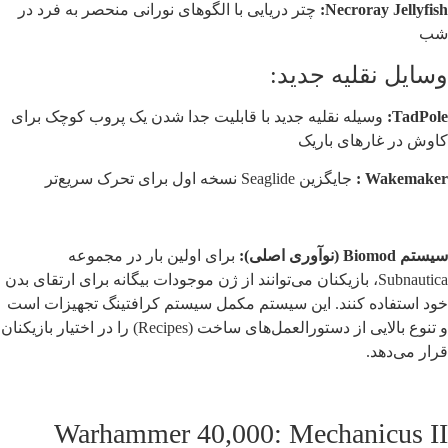
Necroray Jellyfish:
چتر دریایی با الگوهای نورانی منحصر به فرد در
شب
وسایل نقلیه جدید:
TadPole:
وسیله نقلیه جدید با قابلیت جدا شدن یک پروب کوچک برای
کاوش در غارهای باریک
Wakemaker :
جایگزین Seaglide نسخه اول برای تحرک سریع‌تر
سیستم Biomod (نوآوری اصلی):
برای اولین بار در مجموعه
Subnautica، بازیکنان می‌توانند از ژن موجودات بیگانه برای ارتقای بدن
خود استفاده کنند. این سیستم مکمل سیستم کرافتینگ تجهیزات است
و تنوع بالایی از دستورالعمل‌های ساخت (Recipes) را در اختیار بازیکنان
قرار می‌دهد.
Warhammer 40,000: Mechanicus II