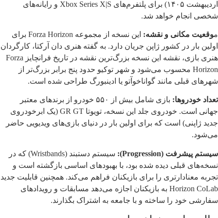
اردیبهشت ۱۴۰۵) برای پلتفرم‌های Xbox Series X|S و رایانه‌های
شخصی انجام خواهد شد.
م
وقعیت مکانی و نقشه:
این نسخه از مجموعه Forza Horizon برای
اولین بار در کشور ژاپن جریان دارد. به گفته هنری دان آرکتا، کارگردان
هنری بازی، نقشه این نسخه بزرگ‌ترین نقشه در تاریخ فرانچایز Forza
Horizon محسوب می‌شود و شهر توکیو حدود پنج برابر بزرگ‌تر از
شهرهای قبلی مانند گواناخوآتو یا ادینبورگ طراحی شده است.
تعداد خودروها:
بازی شامل بیش از ۵۵۰ خودرو از برندهای معتبر
جهانی است. خودروی جلد این نسخه، تویوتا GR GT (یک ابرخودروی
جدید ژاپنی) است که برای اولین بار در دنیای بازی‌های ویدیویی حاضر
می‌شود.
سیستم پیشرفت (Progression):
سیستم دستبند (Wristbands) که در
نسخه‌های قبلی دیده شده بود، با بهبودهای اساسی بازگشته است و
تجربه معنادارتری را برای بازیکنان فراهم می‌کند. همچنین قابلیت جدید
Horizon CoLab به بازیکنان اجازه می‌دهد مسابقات و رویدادهای
سفارشی خود را ساخته و با جامعه به اشتراک بگذارند.