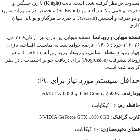
متفاوت در نظر گرفته شده است: نایت (Knight) با زره سنگین و
قدرت تهاجمی بالا، سولد سور (Sellsword) متخصص در مبارزات سریع
و دو طرفه و آسسین (Assassin) با ضربات مرگبار و توانایی پنهان
کاری.
نسخه موبایل و رویدادها:
نسخه موبایل این بازی نیز در تاریخ ۲۱ می
۲۰۲۶ (۱ خرداد ۱۴۰۵) عرضه خواهد شد. به مناسبت افتتاحیه بازی،
چهار رویداد مختلف شامل دو رویداد ورود روزانه (Check-in) و دو
رویداد پیشرفت (Progression) برای دریافت جوایز اختصاصی در نظر
گرفته شده است.
حداقل سیستم مورد نیاز برای PC:
پردازنده:
Intel Core i5-2500K یا AMD FX-8350
حافظه رم:
۱۶ گیگابایت
کارت گرافیک:
NVIDIA GeForce GTX 1060 6GB
فضای ذخیره‌سازی:
۶۰ گیگابایت