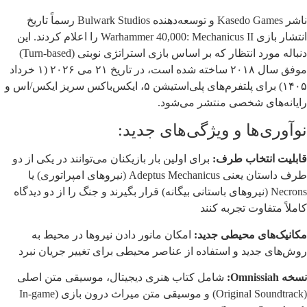
ناشر Kasedo Games و توسعه‌دهنده Bulwark Studios رسماً تاریخ
انتشار بازی Warhammer 40,000: Mechanicus II را اعلام کردند. این
دنباله مورد انتظار که بر اساس بازی استراتژی نوبتی (Turn-based)
موفق سال ۲۰۱۸ ساخته شده است، در تاریخ ۲۱ می ۲۰۲۶ (۱ خرداد
۱۴۰۵) برای پلتفرم‌های پلی‌استیشن ۵، ایکس‌باکس سریز ایکس/اس و
رایانه‌های شخصی منتشر می‌شود.
نوآوری‌ها و ویژگی‌های جدید:
قابلیت انتخاب طرف:
برای اولین بار بازیکنان می‌توانند در یکی از دو
طرف داستان یعنی Adeptus Mechanicus (نیروهای امپراتوری) یا
Necrons (نیروهای باستانی بیگانه) قرار بگیرند و جنگ را از دو دیدگاه
کاملاً متفاوت تجربه کنند
مکانیک‌های محیطی جدید:
امکان مانور دادن نیروها در محیط به
روش‌های جدید و استفاده از عناصر محیطی برای تغییر جریان نبرد
نسخه Omnissiah:
شامل کتاب هنری دیجیتال، موسیقی متن اصلی
(Original Soundtrack) و موسیقی متن میراث درون بازی (In-game