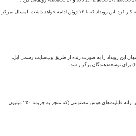
به گزارش آی سی تی نیوز، کنفرانس WWDC 2026 اپل در اپل پارک کوپرتینو با شعار «همه سیستم‌ها می‌درخشند» (All Systems Glow) آغاز به کار کرد. این رویداد که تا ۱۲ ژوئن ادامه خواهد داشت، امسال تمرکز
 وقت ساحل غربی آمریکا (PACIFIC TIME) برگزار شد. کاربران سراسر جهان این رویداد را به صورت زنده از طریق وب‌سایت رسمی اپل،
مهم‌ترین و مورد انتظارترین بخش این رویداد، رونمایی از نسخه بازطراحی شده سیری بود. اپل پس از دو سال وعده‌های محقق‌نشده و تأخیر در ارائه قابلیت‌های هوش مصنوعی (که منجر به جریمه ۲۵۰ میلیون