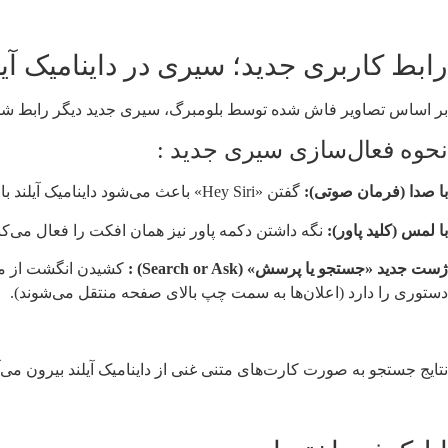
رابط کاربری جدید؛ سیری در داینامیک آیل
بر اساس تصاویر فاش شده توسط بلومبرگ، سیری جدید دیگر رابط شناور پایین صفحه را ندارد و 
نحوه فعال‌سازی سیری جدید :
با صدا (فرمان صوتی):
گفتن «Hey Siri» باعث می‌شود داینامیک آیلند با انیمیشن درخشان جدید (هماهنگ با شعار «همه سیستم‌ها می‌درخشند») باز شود.
با لمس (کلید پاور):
نگه داشتن دکمه پاور نیز همان افکت را فعال می‌کن
ژست جدید «جستجو یا پرسش» (Search or Ask) :
دستوری را دارد (اعلان‌ها به سمت چپ بالای صفحه منتقل می‌شوند).
نتایج جستجو به صورت کارت‌های متنی غنی از داینامیک آیلند بیرون می‌آ