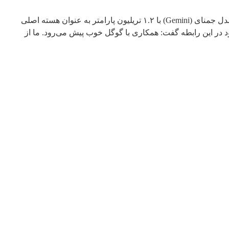
بر اساس گزارش‌های متعدد از جمله مارک گورمن (بلومبرگ)، اپل قراردادی به ارزش یک میلیارد دلار در سال با گوگل امضا کرده است تا از مدل جمنای (Gemini) با ۱.۲ تریلیون پارامتر به عنوان هسته اصلی
 در این رابطه گفت: همکاری با گوگل خوب پیش می‌رود. ما از