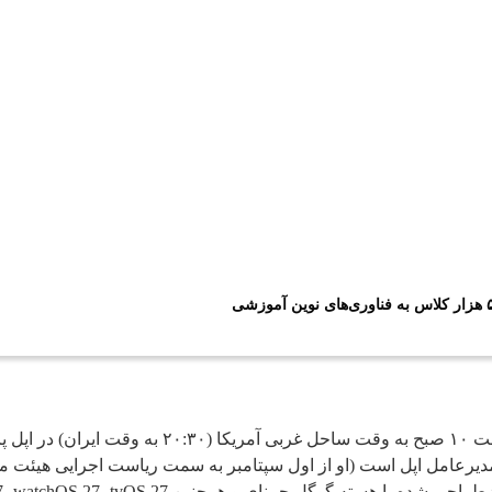
کنفرانس سالانه توسعه‌دهندگان اپل، WWDC 2026، ۸ 
رعامل اپل است (او از اول سپتامبر به سمت ریاست اجرایی هیئت مدیر
iOS 27، iPadOS 27، macOS 27، watchOS 27،  و visionOS 27 رونمایی کرد .