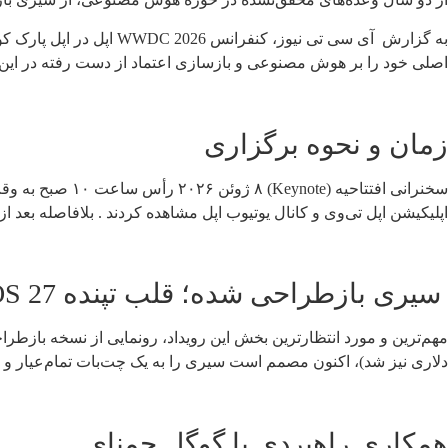
اصلی خود را بر هوش مصنوعی و بازسازی اعتماد از دست رفته در ای
زمان و نحوه برگزاری
اپلیکیشن اپل تی‌وی و کانال یوتیوب اپل مشاهده کردند . بلافاصله بعد از keynote، برنامه «وضعیت اتحاد پلتفرم‌ها» (Platforms State of the Union) برای توسعه‌دهندگان برگزار شد
سیری بازطراحی شده؛ قلب تپنده iOS 27
دلاری نیز شد)، اکنون مصمم است سیری را به یک چت‌بات تمام‌عیار و ع
همکاری راهبردی با گوگل جمنای