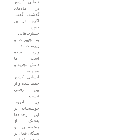
فضایی کشور
در ماه‌های
گذشته، گفت:
اگرچه در این
حوزه
خسارت‌هایی
به تجهیزات و
زیرساخت‌ها
وارد شده
است، اما
دانش، تجربه و
سرمایه
انسانی کشور
حفظ شده و از
بین رفتنی
نیست.
وی افزود:
خوشبختانه در
این رخدادها
هیچ‌یک از
متخصصان و
نخبگان فعال در
صنعت فضایی