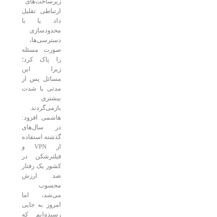
زیرساخت‌های
ارتباطی تقلیل
داد یا با
محدودسازی
دسترسی‌ها،
صورت مسئله
را پاک کرد؛
زیرا این
مسائل پس از
مدتی با شدت
بیشتری
بازمی‌گردند.
هاشمی افزود:
در سال‌های
گذشته استفاده
از VPN و
فیلترشکن در
کشور یک رفتار
ضد ارزش
محسوب
می‌شد، اما
امروز به جایی
رسیده‌ایم که