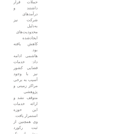
حملات قرار
داشتند و
درآمدهای
شرکت نیز
به‌دلیل
محدودیت‌های
ایجادشده
کاهش یافته
بود.
هاشمی ادامه
داد: خدمات
فضایی کشور
نیز با وجود
آسیب به برخی
مراکز زمینی و
پژوهشی
متوقف نشد و
ارائه خدمات
این حوزه
استمرار یافت.
وی همچنین از
ثبت رکورد
بیش از یک