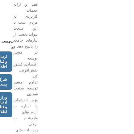
فضا و ارائه
خدمات
کاربردی به
مردم است تا
این صنعت
بتواند بخشی از
نیازهای جامعه
برچسب
را پاسخ دهد و
ها:
در مسیر
ارتباطات
توسعه
و فناوری
اقتصادی کشور
اطلاعات
نقش‌آفرینی
کند.
شرکت
تداوم مسیر
پست
توسعه صنعت
فضایی
وزارت
وزیر ارتباطات
ارتباطات
با اشاره به
و فناوری
اطلاعات
آسیب‌های
واردشده به
برخی
زیرساخت‌های