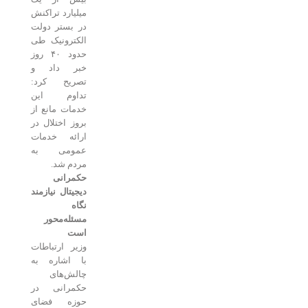
میلیارد تراکنش
در بستر دولت
الکترونیک طی
حدود ۴۰ روز
خبر داد و
تصریح کرد:
تداوم این
خدمات مانع از
بروز اختلال در
ارائه خدمات
عمومی به
مردم شد.
حکمرانی
دیجیتال نیازمند
نگاه
مسئله‌محور
است
وزیر ارتباطات
با اشاره به
چالش‌های
حکمرانی در
حوزه فضای