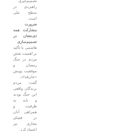
تصمیم‌گیری
راهبردی در
سطح ملی
است.
ضرورت
مشارکت همه
ذی‌نفعان در
تصمیم‌سازی
هاشمی با تأکید
بر اهمیت نقش
مردم در جنگ
رمضان و
موفقیت پویش
«جان‌فدا»،
گفت: مردم
برندگان واقعی
این جنگ بودند
و باید به
ظرفیت و
همراهی آنان
در فضای
مجازی نیز
اعتماد کرد.