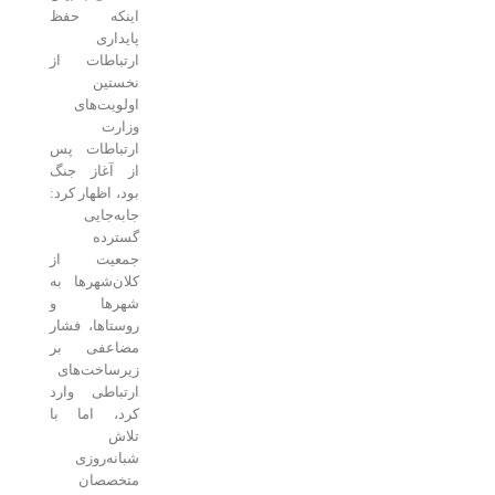
اینکه حفظ
پایداری
ارتباطات از
نخستین
اولویت‌های
وزارت
ارتباطات پس
از آغاز جنگ
بود، اظهار کرد:
جابه‌جایی
گسترده
جمعیت از
کلان‌شهرها به
شهرها و
روستاها، فشار
مضاعفی بر
زیرساخت‌های
ارتباطی وارد
کرد، اما با
تلاش
شبانه‌روزی
متخصصان