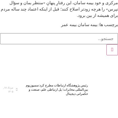
مرکزی و خود بیمه سامان، این رفتارِ پنهانِ «منتظر بمان و سؤال
نپرس» را هرچه زودتر اصلاح کنند؛ قبل از اینکه اعتماد چند ساله مردم
برای همیشه از بین برود.
برچسب ها:
بیمه سامان
بیمه عمر
رئیس پژوهشگاه ارتباطات مطرح کرد:سمپوزیوم
مرداد ۱۸,
بین‌المللی مخابرات؛ پل ارتباطی علم، صنعت و
۱۴۰۵
حکمرانی دیجیتال