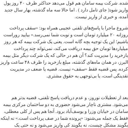
شده. شرکت بیمه سامان هم قول می‌دهد حداکثر ظرف ۴۰ روز پول
واریز شود( جای تامل دارد ) . اما حالا سه ماه گذشته، بهار سال جدید
آمده، و خبری از واریز نیست.
شروع ماجرا با پاسخ‌های تلفنی عجیبی همراه بود: «سقف پرداخت
روزانه ۲۰ میلیارد تومان است و نوبت شما نمی‌رسد.» بیایید روراست
باشیم؛ این یک توجیه بچه گانه است. یعنی یک شرکت بیمه که هر روز
میلیاردها تومان حق بیمه دریافت می‌کند، نمی‌تواند چند پرداخت
بازخرید را مدیریت کند؟ آن هم در حالی که یک شرکت دیگر مثل بیمه
البرز، در همان ماه‌های گذشته، مبلغ بازخرید را ظرف ۴۸ ساعت واریز
کرده. پس قضیه فقط «سقف» نیست. قضیه یا ضعف در مدیریت
نقدینگی است، یا بی‌توجهی به حقوق مشتری.
بعد از تعطیلات نوروز، و عدم دریافت پاسخ تلفنی، قضیه بدتر هم
می‌شود. مشتری ناچار می‌شود حضوری به دو ساختمان مرکزی بیمه
سامان در خیابان وزرا و یوسف‌آباد برود. آنجا هم پس از کلی معطلی،
فقط یک جمله می‌شنود: «پرونده شما در صف پرداخت است.» نه اینکه
بگویند مشکل چیست، نه بگویند کی واریز می‌شود و نه حتی یک