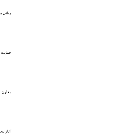
مبانی م
حمایت تا سقف ۴۵۰ میلیون تومان از حضو
معاون و
آغاز ثبت‌نام برای 