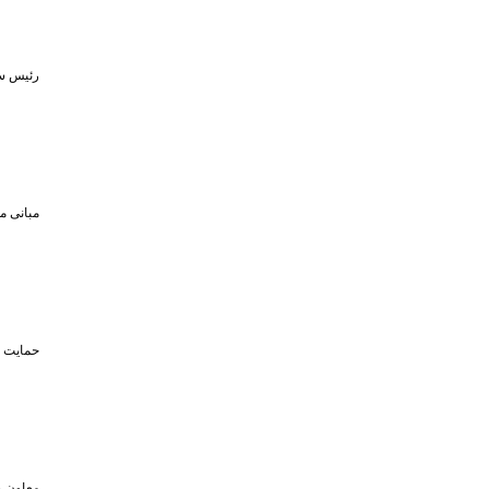
رئیس سا
مبانی م
حمایت تا سقف ۴۵۰ میلیون تومان از حضو
معاون و