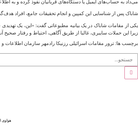
می‌داد به حساب‌های ایمیل یا دستگاه‌های قربانیان نفوذ کرده و به اطل
شاباک پس از شناسایی این کمپین و انجام تحقیقات جامع، افراد هدف‌گذ
یکی از مقامات شاباک در یک بیانیه مطبوعاتی گفت: «این، یک تهدیدی
زیرا این حملات سایبری، غالبا از طریق آگاهی، احتیاط و رفتار صحیح آن
برچسب ها:
ترور مقامات اسرائیلی
رزنیکا رادمهر
سازمان اطلاعات و ا
هواوی از MPVهای لوکس و لپ‌تاپ ۷۹۸ گرمی در رویداد ۵ او