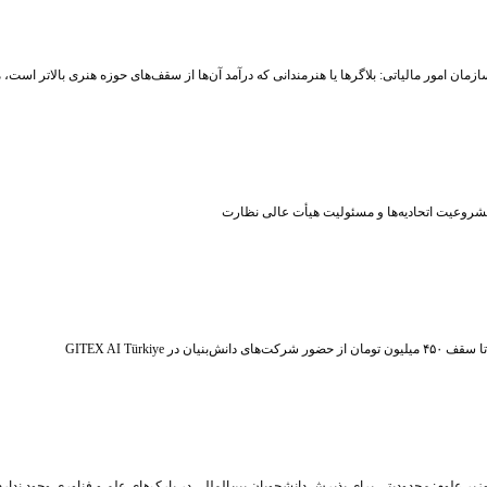
زمان امور مالیاتی: بلاگر‌ها یا هنرمندانی که درآمد آن‌ها از سقف‌های حوزه هنری بالاتر است
شروعیت اتحادیه‌ها و مسئولیت هیأت عالی نظارت
ر شرکت‌های دانش‌بنیان در GITEX AI Türkiye
زیر علوم: محدودیتی برای پذیرش دانشجویان بین‌المللی در پارک‌های علم و فناوری وجود ندارد