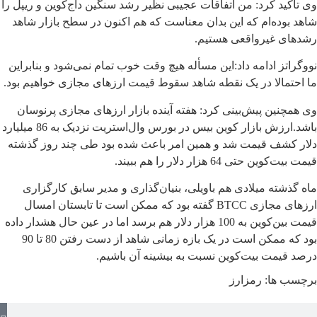
وی تأکید کرد: من اتفاقات عجیبی نظیر رشد سنگین داج‌کوین و ریپل را
شاهد بوده‌ام که این بدان معناست که هم اکنون در سطح بازار شاهد
رشدهای غیرواقعی هستیم.
نووگراتز ادامه داد:‌این مسأله هیچ وقت خوب تمام نمی‌شود و بنابراین
ما احتمالا در یک نقطه شاهد سقوط قیمت ارزهای مجازی خواهیم بود.
وی همچنین پیش‌بینی کرد: هفته آینده بازار ارزهای مجازی پرنوسان
باشد.ارزش بازار کوین بیس در بورس وال‌استریت نزدیک به 86 میلیارد
دلار کشف قیمت شد و همین امر باعث شده بود طی چند روز گذشته
قیمت بیت‌کوین حتی 64 هزار دلار را هم ببیند.
ماه گذشته میلادی هم باویلی، بنیان‌گذاری و مدیر سابق کارگزاری
ارزهای مجازی BTCC گفته بود که ممکن است تا تابستان امسال
قیمت بین‌کوین به 100 هزار دلار هم برسد اما در عین حال هشدار داده
بود که ممکن است در یک بازه زمانی شاهد از دست رفتن 80 تا 90
درصد قیمت بیت‌کوین نسبت به بیشینه آن باشیم.
برچسب ها:
رمزارز