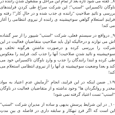
۸_ گفته می شود تازه بعد از تمامِ این مراحل و مشغول شدنِ راننده در
ناوگان تاکسیرانیِ “اسنپ”؛ این شرکت سراغِ طی کردنِ فرایندهای
بررسی و تائیدِ صلاحیتِ “راننده ی جذب شده و در حالِ کار”! رفته و
فرایندِ استعلامِ گواهیِ سوءپیشینه ی راننده از نیروی انتظامی را آغاز
می کند!
۹_ درواقع در سیستمِ فعلی، شرکت “اسنپ” شیپور را از سرِ گشاده
اش می نوازند و درحالیکه اول باید صلاحیتِ متقاضیانِ فعالیت در این
شرکت را بررسی کرده و درصورت نداشتنِ هرگونه تخلف و
سوءپیشینه و تائید شدنِ صلاحیت؛ آنها را جذب کند، فرایند را معکوس
طی کرده و ابتدا رانندگان را جذب و واردِ ناوگان تاکسیرانیِ خود می
کند و بعدا وضعیت سوءپیشینه ی آنها را از نیروی انتظامی استعلام می
کند!
۱/۹_ ضمن اینکه در این فرایند، انجامِ “آزمایشِ عدمِ اعتیاد به مواد
مخدر و روانگردان ها” وجود نداشته و از متقاضیان فعالیت در ناوگان
“اسنپ” تست اعتیاد گرفته نمی شود!
۱۰_ در این شرایط پرسشِ بدیهی و ساده از مدیرانِ شرکت “اسنپ”
این است که اگر فردِ تبهکار و سابقه داری در فاصله ی بینِ مدتِ