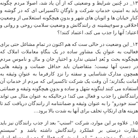
۱۳_ در چُنین شرایط و وضعیتی که از آن یاد شد، اصولا مردم چگونه
باید به امنیتِ خدماتِ شرکت و ناوگانِ تاکسیرانی ای که در گوشه و
کنارِ خیابان ها و اتوبان های شهر و بدونِ هیچگونه استعلامی از وضعیتِ
اخلاقی و سوءپیشینه ی رانندگانش و وضعیتِ سلامتِ روحی و روانی و
اعتیاد؛ آنها را جذب می کند، اعتماد کنند!؟
۱۴_ این وضعیت در حالی ست که هم اکنون در تمامِ مشاغل حتی برای
فعالیت به عنوانِ یک مشاورِ ساده در یک بنگاهِ معاملات املاک که
هیچگونه بحث و بُعدِ امنیتی ندارد و اختیارِ جان و مال و ناموسِ مردم
در دستِ آنها نیست؛ متقاضیان باید حداقل ضمانت و وثیقه هایی
همچون مدارک شناسایی و سفته را نزدِ کارفرما به عنوانِ وثیقه به
امانت بگذارند؛ آن وقت یک شرکت تاکسیرانی که مردم از خدماتِ آن
استفاده می کنند اینگونه سَهل و ساده و بدونِ هیچگونه وثیقه و ضمانتی
رانندگانش را جذب و فعال می کند! درحالیکه به عنوان مثال می تواند
“سند خودرو” را به عنوان وثیقه و ضمانتنامه از رانندگان دریافت کند تا
هزینه های ارتکابِ تخلف برای آنها به شدت بالا برود…
۱۵_ علاوه بر این موارد، شرکت “اسنپ” بعد از جذب رانندگان نیز باید
نظارت درستی بر عملکرد رانندگانش داشته باشد و “سیستمِ
مانیتورینگ و رَصَدِ سفر” را در این شرکت فعال کرده و از مسافران از