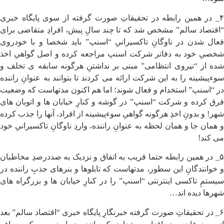
۴_ در همین رابطه در تحقیقاتِ صورت گرفته از سوی پایگاه خبری
“اقتصاد سالم” مشخص شد که تا چند سالِ پیش، افرادِ متقاضی برای
فعال شدن در ناوگانِ تاکسیرانیِ “اسنپ” باید شخصا و با خودروی
شخصیِ خود به دفاتر شرکت اسنپ مراجعه کرده و اصل گواهیِ اخذ
شده از “نیروی انتظامی” مبنی بر نداشتنِ هرگونه سابقه ی تخلف و
سوءپیشینه را به این شرکت ارائه می کردند تا بتوانند به عنوانِ راننده
در “اسنپ” استخدام و فعال شوند؛ اما هم اکنون مدتهاست که وضعیت
فرق کرده و شرکت “اسنپ” در گوشه و کنارِ خیابان ها و اتوبان های
شهر! و بدونِ اخذِ هرگونه گواهیِ سوءپیشینه از افراد، آنها را جذب کرده
و همان جا و همان لحظه به عنوانِ راننده، واردِ ناوگانِ تاکسیرانیِ خود
می کند!
۵_ در همین رابطه حتما قریب به اتفاق و نزدیک به صددرصدِ مخاطبان
و خوانندگانِ این سطور، مدتهاست که تابلوها و بنرهای جذبِ راننده در
سیستمِ تاکسی اینترنتی “اسنپ” را در کنارِ خیابان ها و بزرگراه های
شهرها دیده اند…
۶_ در تحقیقاتِ صورت گرفته خبرنگارِ پایگاه خبری “اقتصاد سالم” بعد