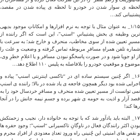
لحظه ی سوار شدن در خودرو تا لحظه ی پیاده شدن در مقصد،
پشتیبانی کند…
۱/۱۵_ به عنوان مثال با توجه به نرم افزارها و امکاناتِ موجود بدیهی
ترین وظیفه ی بخش پشتیبانیِ “اسنپ”، این است که اگر راننده از
مسیرِ تعیین شده از سوی مخاطب، منحرف و خارج شد؛ به سرعت با
شماره تلفن همراهِ مسافرِ مربوطه تماس گرفته و وضعیت و علت را
از او جویا شود و در صورت پاسخگو نبودن مسافر و یا اعلامِ خطرِ وی،
موضوع و موقعیتِ خودرو را بلافاصله به پلیس ۱۱۰ اطلاع دهد…
۱۶_ اگر چُنین سیستم ساده ای در “تاکسی اینترنتی اسنپ” پیاده و
اجرایی شده بود دیگر همچون فاجعه ی یاد شده در بالا؛ راننده ی اسنپ
نمی توانست از مسیرِ تعیین شده منحرف و مسافرِ خردسال خود را به
قصد آزار و اذیت به حومه ی شهر برده و جسمِ نیمه جانش را در آنجا
رها کند!
۱۷_ البته باید یادآور شد که با توجه به خانواده دار، نجیب و زحمتکش
بودنِ اکثر رانندگان فعال در ناوگانِ تاکسیرانی “اسنپ”؛ وجودِ حفره ها
و نقص های امنیتی این چُنینی راه ورودِ تعدادِ معدودی از افرادِ مجرم و