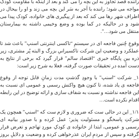
راننده قصد تجاوز به این بچه را می کند و بعد از اینکه با مقاومت کودک
مواجه می شود؛ راننده با آجر به سَر این بچه می زند و او را بیحال در
اطراف شهر رها می کند که بعد از پیگیری های خانواده، کودک پیدا می
شود و در حالیکه در کما بوده و وضع وخیمی داشته به بیمارستان
منتقل می شود…”.
وقوعِ چُنین فاجعه ای در سیستمِ “تاکسی اینترنتی اسنپ” باعث شد تا
عملکرد و وضعیتِ این شرکت تاکسیرانیِ بزرگ و البته پُر مشتری، زیر
ذره بینِ پایگاه خبری “اقتصاد سالم” قرار گیرد که برخی از نتایج به
دست آمده در تحقیقات صورت گرفته، فعلا به شرح زیر است:
۱_ شرکت “اسنپ” با وجودِ گذشتِ مدت زمانِ قابل توجه از وقوع
فاجعه ی یاد شده، تا کنون هیچ واکنش رسمی و عمومی ای نسبت به
این فاجعه نداشته و نسبت به شفاف سازی و ارائه توضیح در این رابطه
اقدام نکرده است…
۱/۱_ این در حالی ست که ضروری و لازم ست که “اسنپ” همچون یک
شرکتِ پاسخگو و مسئولیت پذیر؛ عمل کرده و با صدور بیانیه ای
رسمی و عمومی، ابتدا از خانواده ی کودکِ موردِ تهاجم و تعرض قرار
گرفته و سپس از مردمِ ایران عذرخواهی کرده و وضعیت و دلایلِ بروز