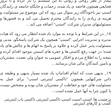
بیمار از نظر روحی و روانی به این سیستم را باز کرده و با بروزِ
فجایعی همچون فاجعه ی یاد شده، زحمات و جایگاهِ جامعه ی رانندگان
اسنپ نیز ناخودآگاه زیر سوال می رود که این موضوع نیز مسئولیت و
هزینه ی زیادی را به رانندگان محترم تحمیل می کند و به قصورها و
مسئولیتهای مدیران شرکت “اسنپ” اضافه می کند…
۱۸_ در این شرایط و با توجه به موارد یاد شده انتظار می رود که هیات
مدیره و مدیریت اجرایی “اسنپ” همچون یک شرکتِ پاسخگو، مدنی و
مسئولیت پذیر عمل کرده و علاوه بر پاسخ به ابهام ها و چالش های یاد
شده؛ در جهت رفعِ کاستی ها و حفره های امنیتیِ موجود اقدام کرده و
نتیجه را به اطلاعِ مردم و افکار عمومی به عنوانِ ولی نعمت، مشتریان
و تامین کنندگانِ مالی شان برسانند…
۱۹_ بدیهی ست که انجامِ اقداماتِ یاد شده بسیار بدیهی و وظیفه ی
ذاتیِ شرکتهایی همچون “تاکسی اینترنتی اسنپ” برای عمل به
مسئولیت های خود و حفاظت از مشتریان شان بوده و مشخص نیست
تا کنون چرا به آنها عمل نشده است…
برچسب ها:
اسنپ
امنیت اسنپ
تاکسی اینترنتی
تاکسی یاب اینترنتی
کسب و کارهای اینترنتی