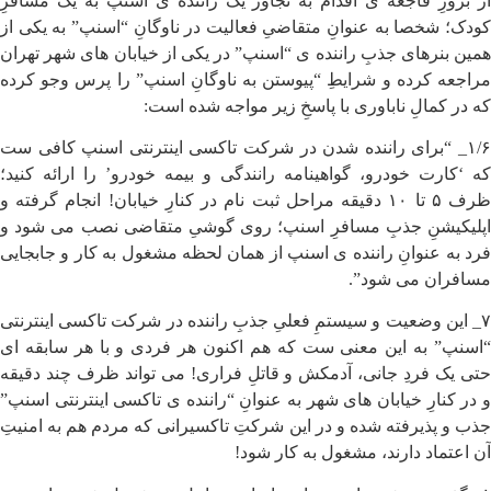
از بروزِ فاجعه ی اقدام به تجاوز یک راننده ی اسنپ به یک مسافرِ
کودک؛ شخصا به عنوانِ متقاضیِ فعالیت در ناوگانِ “اسنپ” به یکی از
همین بنرهای جذبِ راننده ی “اسنپ” در یکی از خیابان های شهر تهران
مراجعه کرده و شرایطِ “پیوستن به ناوگانِ اسنپ” را پرس وجو کرده
که در کمالِ ناباوری با پاسخِ زیر مواجه شده است:
۱/۶_ “برای راننده شدن در شرکت تاکسی اینترنتی اسنپ کافی ست
که ‘کارت خودرو، گواهینامه رانندگی و بیمه خودرو’ را ارائه کنید؛
ظرف ۵ تا ۱۰ دقیقه مراحل ثبت نام در کنارِ خیابان! انجام گرفته و
اپلیکیشنِ جذبِ مسافرِ اسنپ؛ روی گوشیِ متقاضی نصب می شود و
فرد به عنوانِ راننده ی اسنپ از همان لحظه مشغول به کار و جابجایی
مسافران می شود”.
۷_ این وضعیت و سیستمِ فعلیِ جذبِ راننده در شرکت تاکسی اینترنتی
“اسنپ” به این معنی ست که هم اکنون هر فردی و با هر سابقه ای
حتی یک فردِ جانی، آدمکش و قاتلِ فراری! می تواند ظرف چند دقیقه
و در کنارِ خیابان های شهر به عنوانِ “راننده ی تاکسی اینترنتی اسنپ”
جذب و پذیرفته شده و در این شرکتِ تاکسیرانی که مردم هم به امنیتِ
آن اعتماد دارند، مشغول به کار شود!