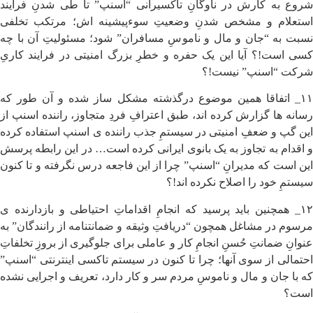
شروع به کارش در ناوگانِ تاکسیرانی “اسنپ” تا طی شدنِ فرایند
استعلام و مشخص شدنِ وضعیتِ سوءپیشینه اش؛ مرتکب تخلفی
نسبت به “جان و مال و ناموسِ مسافران” شود؛ مسئولیتِ آن با چه
کسی است!؟ آیا این یک حفره و خطرِ بزرگ امنیتی در فرایند کاریِ
شرکت “اسنپ” نیست!؟
۱۱_ اتفاقا همین موضوع درگذشته مشکل ساز شده و آن طور که
رسانه ها گزارش کرده اند، طبق اعترافِ فردِ متجاوز، راننده اسنپ از
این گپ و ضعفِ امنیتی در سیستمِ جذب راننده ی اسنپ استفاده کرده
و اقدام به تجاوز به یک بانوی ایرانی کرده است… در این رابطه پرسش
این است که مدیرانِ “اسنپ” چرا از این فاجعه درس نگرفته و تا کنون
سیستمِ خود را اصلاح نکرده اند!؟
۱۲_ همچنین باید پرسید که انجامِ اقداماتِ احتیاطی و بازدارنده ی
مرسوم در مشاغل همچون “دریافتِ وثیقه و ضمانتنامه از رانندگان” به
عنوانِ ضمانتِ حُسنِ انجامِ کار و عاملی برای جلوگیری از بروزِ تخلفاتِ
احتمالی از سوی آنها؛ چرا تا کنون در سیستم تاکسی اینترنتی “اسنپ”
که با جان و مال و ناموسِ مردم سر و کار دارد، تعریف و اجرایی نشده
است؟