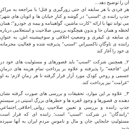
آن را توضیح دهد…
هر فردی با هر سابقه ای حتی زورگیری و قتل! با مراجعه به مراکزِ
جذبِ راننده ی “اسنپ” در گوشه و کنارِ خیابان ها و اتوبان های شهر؛
می تواند تنها با ارائه “کارت ماشین، گواهینامه و بیمه ی خودرو”؛ همان
لحظه و همان جا و بدونِ هیچگونه بررسیِ صلاحیت و استعلامی درباره
ی سابقه ی کیفری و وضعیتِ اخلاقی و سوءپیشینه اش، به عنوانِ
راننده ی ناوگانِ تاکسیرانیِ “اسنپ” پذیرفته شده و فعالیتِ مجرمانه
ی خود را آغاز کند
۲_ همچنین شرکت “اسنپ” باید قصورهای و مسئولیت های خود در
این “فاجعه” را پذیرفته و علاوه بر پرداختِ تمامِ هزینه های درمانِ
جسمی و روحیِ کودکِ مورد آزار قرار گرفته تا هر زمانِ لازم؛ به او
“غرامت” نیز پرداخت کند.
۳_ علاوه بر این موارد، تحقیقات و بررسی های صورت گرفته نشان
دهنده ی قصورها و وجودِ حُفره ها و خطرهای بزرگِ امنیتی در سیستمِ
جذبِ راننده و بررسی و تعیینِ صلاحیتِ روانی_اخلاقی_اجتماعیِ
“رانندگان” در شرکت “اسنپ” است؛ راننده ای که قرار است
مسئولیتِ جابجاییِ جان و مال و ناموسِ مردمِ ایران به آنها سپرده
شود…