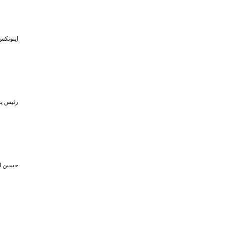
اینوتکس
رئیس پژ
حسین اف