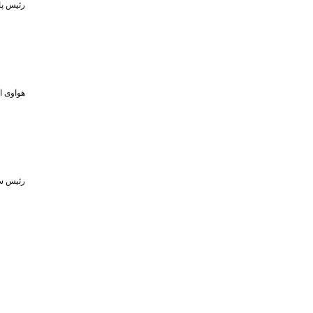
رئیس پا
هواوی از MPVهای لوکس و لپ‌تاپ ۷۹۸ گرمی در رویداد ۵ او
رئیس سا