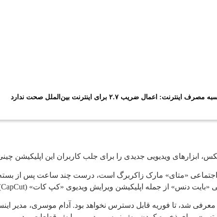
عمال ضریب ۲.۷ برای اینترنت بین‌الملل صحت ندارد
کس، ابزارهای ویدیویی جدیدی را برای جلب کاربران این اپلیکیشن چین
 اجتماعی «متای» مارک زاکربرگ است، درست چند ساعت پس از بسته شد
نس» از جمله اپلیکیشن ویرایش ویدیوی «کپ کات» (CapCut) می‌شود.
ادیتس» (Edits) که از سوی اینستاگرام معرفی شد، تا فوریه قابل دسترس نخواهد بود. آدام م
یتس»، برای ذخیره کردن پیش نویس ویدیو، ویرایش قطعات ویدیویی و افز