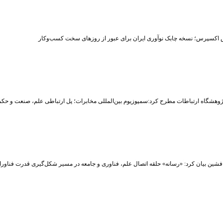
 اکسپرس؛ نسخه چابک نوآوری ایران برای عبور از روزهای سخت کسب‌وکار
وهشگاه ارتباطات مطرح کرد:سمپوزیوم بین‌المللی مخابرات؛ پل ارتباطی علم، صنعت و حکم
شین بیان کرد: «رسانه» حلقه اتصال علم، فناوری و جامعه در مسیر شکل‌گیری قدرت فناوران