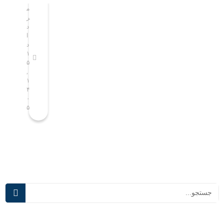
م
م
و
ر
ر
ر
ط
ا
د
د
س
ن
ا
ا
ن
ا
د
د
گ
م
۱
۱
۴
۵
ی
س
,
,
ن
ا
۱
۱
س
ل
۴
۴
ه
ص
۰
۰
۵
۵
ا
ا
م
ح
ف
ب
ن
پ
ا
ی
و
ش
ر
ر
ی
ف
د
ت
ر
ه‌
آ
ت