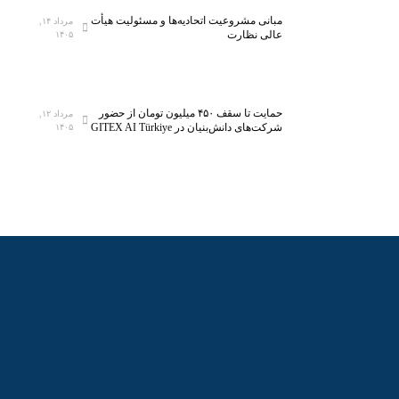
H
س
مبانی مشروعیت اتحادیه‌ها و مسئولیت هیأت
y
ا
مرداد ۱۴,
عالی نظارت
۱۴۰۵
n
ن
i
ا
x
ن
و
م
حمایت تا سقف ۴۵۰ میلیون تومان از حضور
مرداد ۱۲,
ک
ی‌
شرکت‌های دانش‌بنیان در GITEX AI Türkiye
۱۴۰۵
ی
ش
و
و
ک
د
س
ی
ا
پ
س
ا
ز
ا
ف
ت
س