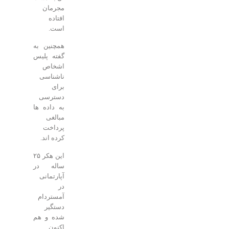
مجرمان
افتاده
است.
همچنین به
گفته پلیس
اشخاص
ناشناسی
برای
دسترسی
به داده ها
مبالغی
پرداخت
کرده اند.
این هکر ۲۵
ساله در
آپارتمانی
در
آمستردام
دستگیر
شده و هم
اکنون