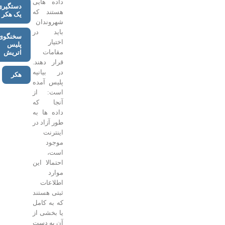
داده هایی
دستگیری
هستند که
یک هکر
شهروندان
باید در
سخنگوی
اختیار
پلیس
مقامات
اتریش
قرار دهند.
در بیانیه
هکر
پلیس آمده
است: از
آنجا که
داده ها به
طور آزاد در
اینترنت
موجود
است،
احتمالا این
موارد
اطلاعات
ثبتی هستند
که به کامل
یا بخشی از
آن به دست