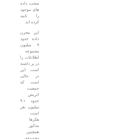
صحت داده
های موجود
را تایید
کرده اند.
این مخزن
داده حدود
۹ میلیون
مجموعه
اطلاعات را
در بر داشته
است. این
در حالی
است که
جمعیت
اتریش
حدود ۹.۱
میلیون نفر
است.
هکرها
مذکور
همچنین
مجموعه