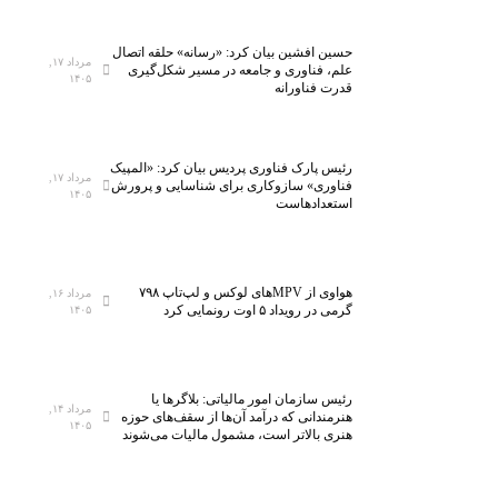
س
ر
ی
ی
حسین افشین بیان کرد: «رسانه» حلقه اتصال
ا
ن
مرداد ۱۷,
علم، فناوری و جامعه در مسیر شکل‌گیری
۱۴۰۵
؛
آ
قدرت فناورانه
ف
ز
ش
م
ا
ا
رئیس پارک فناوری پردیس بیان کرد: «المپیک
مرداد ۱۷,
ر
ی
فناوری» سازوکاری برای شناسایی و پرورش
۱۴۰۵
استعدادهاست
ب
ش
ر
گ
س
ا
ا
ه
هواوی از MPVهای لوکس و لپ‌تاپ ۷۹۸
مرداد ۱۶,
م
م
گرمی در رویداد ۵ اوت رونمایی کرد
۱۴۰۵
س
ل
و
ی
ن
ن
رئیس سازمان امور مالیاتی: بلاگر‌ها یا
گ
خ
مرداد ۱۴,
هنرمندانی که درآمد آن‌ها از سقف‌های حوزه
۱۴۰۵
،
س
هنری بالاتر است، مشمول مالیات می‌شوند
S
ت
K
ی‌