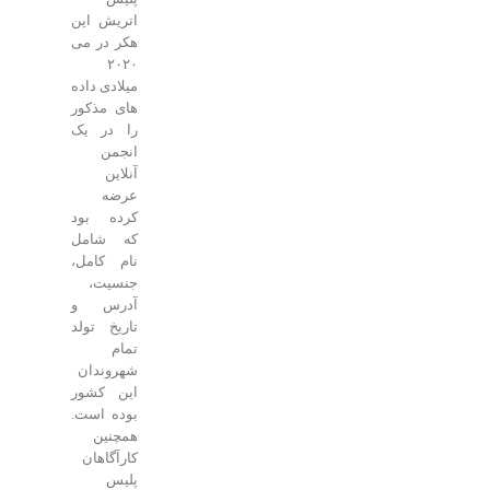
اتریش این
هکر در می
۲۰۲۰
میلادی داده
های مذکور
را در یک
انجمن
آنلاین
عرضه
کرده بود
که شامل
نام کامل،
جنسیت،
آدرس و
تاریخ تولد
تمام
شهروندان
این کشور
بوده است.
همچنین
کارآگاهان
پلیس