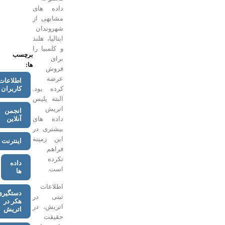
داده های
مشابهی از
شهروندان
ایتالیا، هلند
و کلمبیا را
برچسب
برای
ها:
فروش
عرضه
اطلاعات
کاربران
کرده بود.
البته پلیس
اتریش
انجمن
آنلاین
داده های
بیشتری در
این زمینه
اینترنت
فراهم
نکرده
داده
است.
ها
اطلاعات
دستگیری
ثبتی در
هکر در
اتریش، در
اتریش
حقیقت