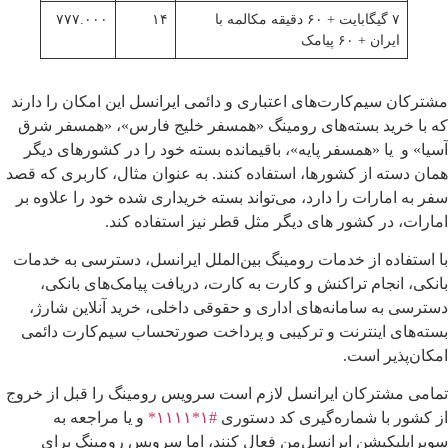
۷ گیگابایت + ۶۰ دقیقه مکالمه با
۱۴
۷۷۷.۰۰۰
ایران + ۶۰ پیامک
مشترکان سیم‌کارت‌های اعتباری و دائمی ایرانسل این امکان را دارند
که با خرید بسته‌های رومینگ «همسفر خلیج فارس»، «همسفر شرق
آسیا» و یا «همسفر پایه»، باقیمانده بسته خود را در کشورهای دیگر
همان دسته از کشورها، استفاده کنند. به عنوان مثال، کاربری که قصد
سفر به امارات را دارد، می‌تواند بسته خریداری شده خود را علاوه بر
امارات، در کشور های دیگر مثل قطر نیز استفاده کند.
با استفاده از خدمات رومینگ بین‌الملل ایرانسل، دسترسی به خدمات
بانکی، انجام تراکنش و کارت به کارت، دریافت پیامک‌های بانکی،
دسترسی به سامانه‌های اداری و حقوقی داخلی، خرید آنلاین شارژ،
بسته‌های اینترنت و ترکیبی و پرداخت صورتحساب سیم‌کارت دائمی
امکان‌پذیر است.
تمامی مشترکان ایرانسل لازم است سرویس رومینگ را قبل از خروج
از کشور با شماره‌گیری کد دستوری
#۱*۱۱۱۱*
و یا مراجعه به
سوپراپلیکیشن ایرانسل‌من فعال کنند، اما سرویس رومینگ برای