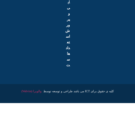
ای
ی
و
پر
ور
ش
اس
تع
داد
ها
س
ت
کلیه ی حقوق برای ICT می باشد طراحی و توسعه توسط
والویرا (Walvira)