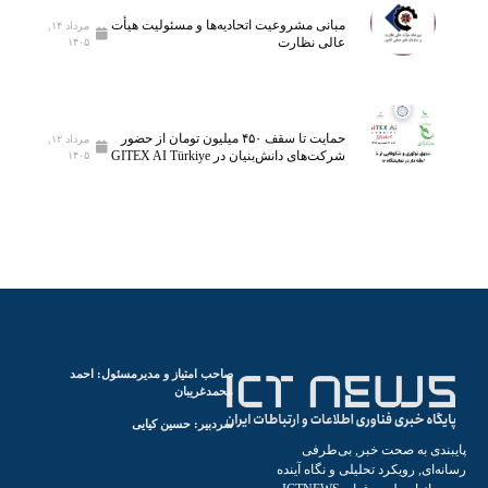
س
ه
مبانی مشروعیت اتحادیه‌ها و مسئولیت هیأت
ا
ف
مرداد ۱۴,
عالی نظارت
۱۴۰۵
ن
ن
ا
ا
ن
و
م
ر
حمایت تا سقف ۴۵۰ میلیون تومان از حضور
مرداد ۱۲,
ی‌
ی‌
شرکت‌های دانش‌بنیان در GITEX AI Türkiye
۱۴۰۵
ش
ه
و
ا
د
ی
ن
و
ی
ن
آ
م
صاحب امتیاز و مدیرمسئول: احمد
و
محمدغریبان
ز
سردبیر: حسین کیایی
ش
دی به صحت خبر, بی‌طرفی
ی
‌ای, رویکرد تحلیلی و نگاه آینده