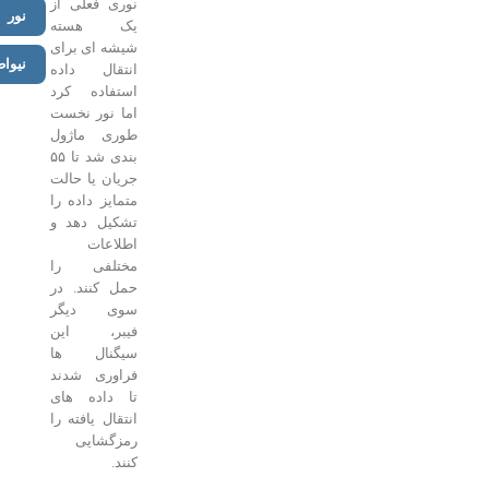
نوری فعلی از
نور
یک هسته
شیشه ای برای
نیواطلس
انتقال داده
استفاده کرد
اما نور نخست
طوری ماژول
بندی شد تا ۵۵
جریان یا حالت
متمایز داده را
تشکیل دهد و
اطلاعات
مختلفی را
حمل کنند. در
سوی دیگر
فیبر، این
سیگنال ها
فراوری شدند
تا داده های
انتقال یافته را
رمزگشایی
کنند.