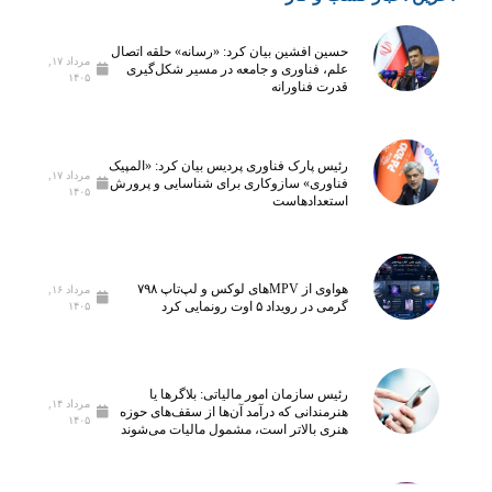
ر
ی‌
ی
آ
حسین افشین بیان کرد: «رسانه» حلقه اتصال
ن
ی
مرداد ۱۷,
علم، فناوری و جامعه در مسیر شکل‌گیری
۱۴۰۵
آ
د
قدرت فناورانه
ز
؛
م
ت
ا
ج
رئیس پارک فناوری پردیس بیان کرد: «المپیک
مرداد ۱۷,
ی
ه
فناوری» سازوکاری برای شناسایی و پرورش
۱۴۰۵
استعدادهاست
ش
ی
گ
ز
ا
۵
ه
ه
هواوی از MPVهای لوکس و لپ‌تاپ ۷۹۸
مرداد ۱۶,
م
ز
گرمی در رویداد ۵ اوت رونمایی کرد
۱۴۰۵
ل
ا
ی
ر
ن
ک
رئیس سازمان امور مالیاتی: بلاگر‌ها یا
خ
ل
مرداد ۱۴,
هنرمندانی که درآمد آن‌ها از سقف‌های حوزه
۱۴۰۵
س
ا
هنری بالاتر است، مشمول مالیات می‌شوند
ت
س
ی‌
ب