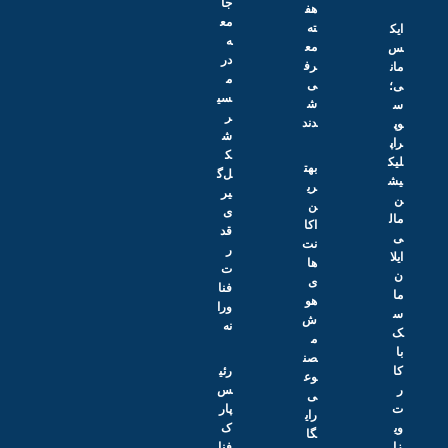
جا
هف
مع
ته
ایک
ه
مع
س
در
رف
مان
م
ی
ی؛
سی
ش
س
ر
دند
وپ
ش
راپ
ک
لیک
بهت
ل‌گ
یش
ری
یر
ن
ن
ی
مال
اکا
قد
ی
نت‌
ر
ایلا
ها
ت
ن
ی
فنا
ما
هو
ورا
س
ش
نه
ک
م
با
صن
کا
رئی
وع
ر
س
ی
ت
پار
رای
وی
ک
گا
زا
فنا