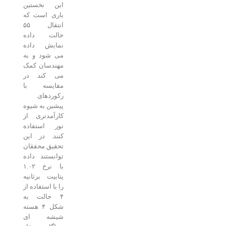
این نخستین
باری است که
انتقال ۵۵
حالت داده
نمایش داده
می شود و به
مهندسان کمک
می کند در
مقایسه با
رکوردهای
پیشین به شیوه
کارآمدتری از
نور استفاده
کنند. در این
تحقیق محققان
توانستند داده
با نرخ ۱.۰۲
پتابیت برثانیه
را با استفاده از
۴ حالت به
شکل ۴ هسته
شیشه ای