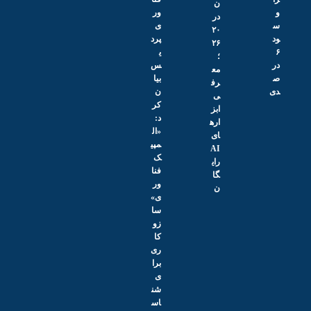
ن
و
ور
در
س
ی
۲۰
ود
پرد
۲۶
۶
ی
؛
در
س
مع
ص
بیا
رف
دی
ن
ی
کر
ابز
د:
اره
«ال
ای
مپی
AI
ک
رای
فنا
گا
ور
ن
ی»
سا
زو
کا
ری
برا
ی
شن
اس