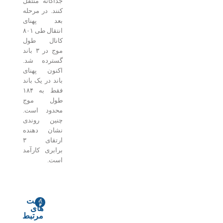
جداگانه منتقل
کنند. در مرحله
بعد پهنای
انتقال طی ۸۰۱
کانال طول
موج در ۳ باند
گسترده شد.
اکنون پهنای
باند در یک باند
فقط به ۱۸۴
طول موج
محدود است.
چنین روندی
نشان دهنده
ارتقای ۳
برابری کارآمد
است.
پست
های
ا
ه
مرتبط
ی
و