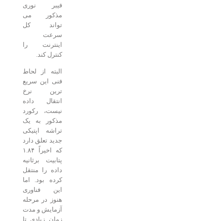
فیبر نوری
مذکور می
تواند کل
سرعت
اینترنت را
کنترل کند.
البته از لحاط
فنی این سریع
ترین نرخ
انتقال داده
نیست، رکورد
مذکور به یک
تراشه اپتیکی
جدید تعلق دارد
که اخیراً ۱.۸۴
پتابیت برثانیه
داده را منتقل
کرده بود. اما
این فناوری
هنوز در مرحله
آزمایش و مدت
زمان زیادی تا