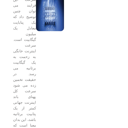
فرایند می
توان چنین
توضیح داد که
یک پتابایت
معادل یک
میلیون
گیگابیت است.
سرعت
اینترنت خانگی
به زحمت به
یک گیگابیت
برثانیه می
رسد. در
حقیقت تخمین
زده می شود
سرعت کل
پهنای باند
اینترنت جهانی
کمتر از یک
پتابیت برثانیه
باشد، این بدان
معنا است که