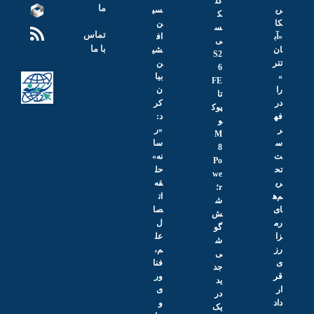
گل
ما
ری
سی
ک
کا
ن
س
تماس
«آب
اف
ی
با ما
ان
شی
S2
تتر
ن
6
»
بیا
FE
را
ن
تا
در
کر
پوک
فه
د:
و
ر
«ر
M
س
سا
8
ت
نه»
Po
تح
حل
we
ری
قه
r؛
م‌ه
ات
ش
ای
صا
ش
رم
ل
گو
زا
عل
ش
رز
م،
ی
ی
فنا
جد
قر
ور
ید
ار
ی
در
داد
و
یک