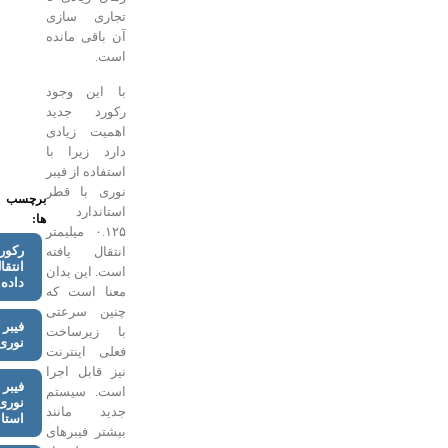
تجاری سازی
آن باقی مانده
است.
با این وجود
رکورد جدید
اهمیت زیادی
دارد زیرا با
استفاده از فیبر
نوری با قطر
برچسب
استاندارد
ها:
۰.۱۲۵ میلیمتر
رکورد
انتقال یافته
انتقال
است. این بدان
داده
معنا است که
چنین سرعتی
فیبر
با زیرساخت
نوری
فعلی اینترنت
نیز قابل اجرا
فیبر
است. سیستم
نوری
جدید مانند
استاندارد
بیشتر فیبرهای