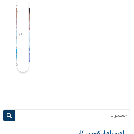
م
م
ر
ش
ر
ر
ا
م
د
د
ن
ص
ا
ا
ا
ن
د
د
م
و
۱
۱
۴
۴
س
ع
,
,
ا
ی
۱
۱
ل
ب
۴
۴
ص
ه
۰
۰
۵
۵
ا
ک
ح
ل
ب
ا
پ
س‌
ی
ه
ش
ا
ر
ی
ف
د
ت
ر
ه‌
س
ت
م
رین اخبار کسب و کار