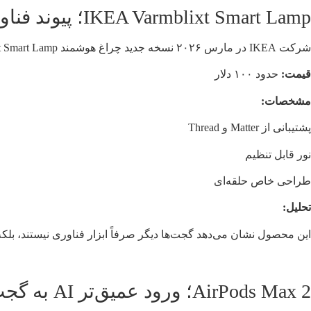
IKEA Varmblixt Smart Lamp؛ پیوند فناوری و سبک زندگی
شرکت IKEA در مارس ۲۰۲۶ نسخه جدید چراغ هوشمند IKEA Varmblixt Smart Lamp را معرفی کرد.
قیمت:
حدود ۱۰۰ دلار
مشخصات:
پشتیبانی از Matter و Thread
نور قابل تنظیم
طراحی خاص حلقه‌ای
تحلیل:
این محصول نشان می‌دهد گجت‌ها دیگر صرفاً ابزار فناوری نیستند، بلک
AirPods Max 2؛ ورود عمیق‌تر AI به گجت‌ها