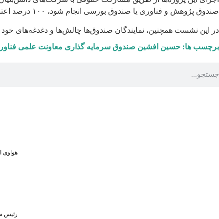
صندوق پژوهش و فناوری یا صندوق بورسی انجام شود، ۱۰۰ درصد اعتبار مالیاتی به سرمایه‌گذاران تعلق می‌گیرد. در سال جاری و سال گذشته، تمامی طرح‌ها به صورت غیرمستقیم اجرا شده‌اند.
در این نشست همچنین، نمایندگان صندوق‌ها چالش‌ها و دغدغه‌های خود ر
برچسب ها:
حسین افشین
صندوق سرمایه گذاری
معاونت علمی فناوری
هواوی از MPVهای لوکس و لپ‌تاپ ۷۹۸ گرمی در رویداد ۵ او
رئیس سا