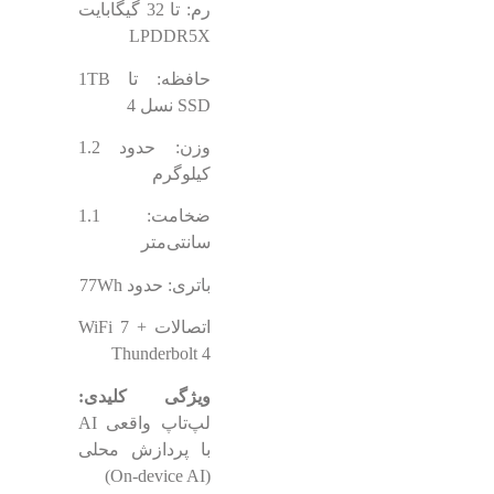
رم: تا 32 گیگابایت
LPDDR5X
حافظه: تا 1TB
SSD نسل 4
وزن: حدود 1.2
کیلوگرم
ضخامت: 1.1
سانتی‌متر
باتری: حدود 77Wh
اتصالات WiFi 7 +
Thunderbolt 4
ویژگی کلیدی:
لپ‌تاپ واقعی AI
با پردازش محلی
(On-device AI)