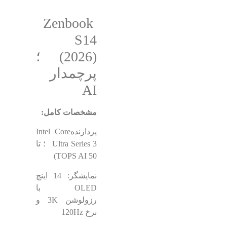
Zenbook
S14
(2026) ؛
پرچمدار
AI
مشخصات کامل:
پردازندهIntel Core
Ultra Series 3 ؛ تا
50 TOPS AI)
نمایشگر: 14 اینچ
OLED با
رزولوشن 3K و
نرخ 120Hz