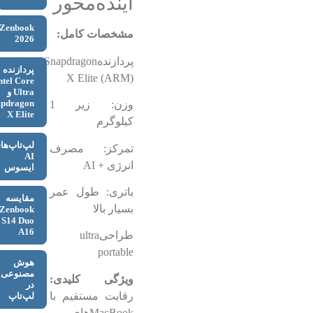
آینده‌محور
Zenbook
مشخصات کامل:
2026
پردازندهSnapdragon
پردازنده
X Elite (ARM)
ntel Core
Ultra و
apdragon
وزن: زیر 1
X Elite
کیلوگرم
لپ‌تاپ‌ها
تمرکز: مصرف
AI
انرژی + AI
ایسوس
باتری: طول عمر
مقایسه
بسیار بالا
Zenbook
S14 Duo
A16
طراحیultra
portable
هوش
مصنوعی
ویژگی کلیدی:
در
رقابت مستقیم با
لپ‌تاپ
MacBookهای