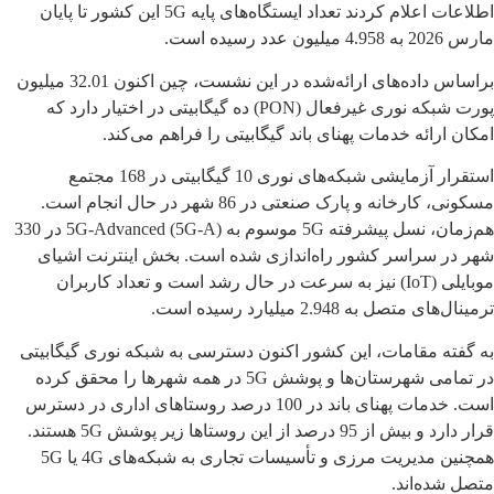
اطلاعات اعلام کردند تعداد ایستگاه‌های پایه 5G این کشور تا پایان
مارس 2026 به 4.958 میلیون عدد رسیده است.
براساس داده‌های ارائه‌شده در این نشست، چین اکنون 32.01 میلیون
پورت شبکه نوری غیرفعال (PON) ده گیگابیتی در اختیار دارد که
امکان ارائه خدمات پهنای باند گیگابیتی را فراهم می‌کند.
استقرار آزمایشی شبکه‌های نوری 10 گیگابیتی در 168 مجتمع
مسکونی، کارخانه و پارک صنعتی در 86 شهر در حال انجام است.
هم‌زمان، نسل پیشرفته 5G موسوم به 5G-Advanced (5G-A) در 330
شهر در سراسر کشور راه‌اندازی شده است. بخش اینترنت اشیای
موبایلی (IoT) نیز به سرعت در حال رشد است و تعداد کاربران
ترمینال‌های متصل به 2.948 میلیارد رسیده است.
به گفته مقامات، این کشور اکنون دسترسی به شبکه نوری گیگابیتی
در تمامی شهرستان‌ها و پوشش 5G در همه شهرها را محقق کرده
است. خدمات پهنای باند در 100 درصد روستاهای اداری در دسترس
قرار دارد و بیش از 95 درصد از این روستاها زیر پوشش 5G هستند.
همچنین مدیریت مرزی و تأسیسات تجاری به شبکه‌های 4G یا 5G
متصل شده‌اند.