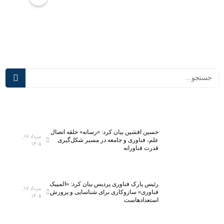
ح
ل
ب
ا
پ
س‌
ی
ه
ش
ا
ر
ی
ف
د
ت
ر
ه‌
س
ت
م
ر
ی‌
ی
آ
حسین افشین بیان کرد: «رسانه» حلقه اتصال
ن
ی
مرداد ۱۷,
علم، فناوری و جامعه در مسیر شکل‌گیری
۱۴۰۵
آ
د
قدرت فناورانه
ز
؛
م
ت
ا
ج
رئیس پارک فناوری پردیس بیان کرد: «المپیک
مرداد ۱۷,
ی
ه
فناوری» سازوکاری برای شناسایی و پرورش
۱۴۰۵
استعدادهاست
ش
ی
گ
ز