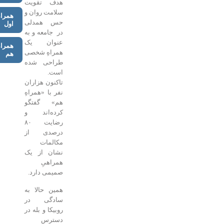
هدف تقویت
سلامت روان و
همراه
حس همدلی
اول
در جامعه و به
عنوان یک
همراه
همراهِ شخصی
هم
طراحی شده
است.
تاکنون هزاران
نفر با «همراه‌ِ
هم» گفتگو
کرده‌اند و
رضایت ۸۰
درصدی از
مکالمات
نشان از یک
همراهیِ
صمیمی دارد.
همین حالا به
سادگی در
روبیکا و بله در
دسترس