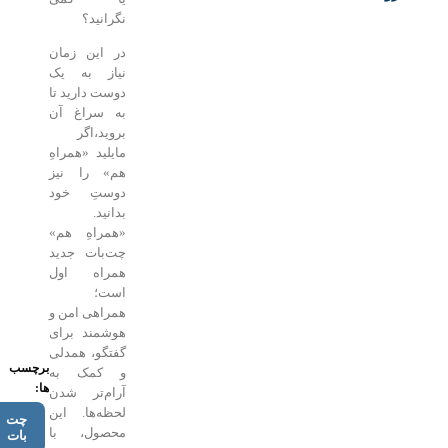
نگرانید؟
در این زمان
نیاز به یک
دوست دارید تا
به سراغ آن
بروید،اگر
مایلید «همراه‌ِ
هم» را نیز
دوستِ خود
بدانید.
«همراه‌ِ هم»
چت‌بات جدید
همراه اول
است؛
همراهی امن و
هوشمند برای
گفتگو، همدلی
برچسب
و کمک به
ها:
آرام‌تر شدن
لحظه‌ها.
این
چت
محصول، با
بات