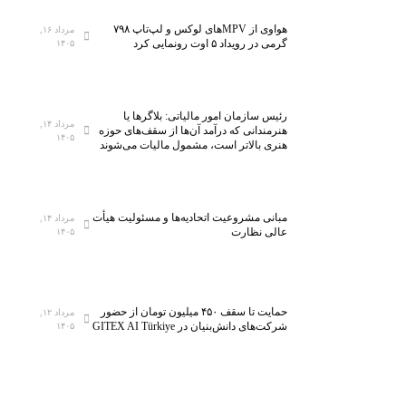
ا
۵
ه
ه
هواوی از MPVهای لوکس و لپ‌تاپ ۷۹۸
مرداد ۱۶,
م
ز
گرمی در رویداد ۵ اوت رونمایی کرد
۱۴۰۵
ل
ا
ی
ر
ن
ک
رئیس سازمان امور مالیاتی: بلاگر‌ها یا
خ
ل
مرداد ۱۴,
هنرمندانی که درآمد آن‌ها از سقف‌های حوزه
۱۴۰۵
س
ا
هنری بالاتر است، مشمول مالیات می‌شوند
ت
س
ی‌
ب
س
ه
مبانی مشروعیت اتحادیه‌ها و مسئولیت هیأت
ا
ف
مرداد ۱۴,
عالی نظارت
۱۴۰۵
ن
ن
ا
ا
ن
و
م
ر
حمایت تا سقف ۴۵۰ میلیون تومان از حضور
مرداد ۱۲,
ی‌
ی‌
شرکت‌های دانش‌بنیان در GITEX AI Türkiye
۱۴۰۵
ش
ه
و
ا
د
ی
ن