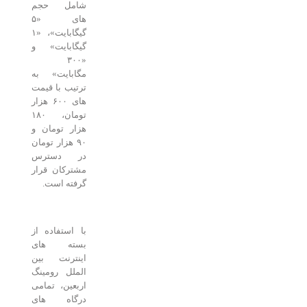
شامل حجم
های «۵
گیگابایت»، «۱
گیگابایت» و
«۳۰۰
مگابایت» به
ترتیب با قیمت
های ۶۰۰ هزار
تومان، ۱۸۰
هزار تومان و
۹۰ هزار تومان
در دسترس
مشترکان قرار
گرفته است.
با استفاده از
بسته های
اینترنت بین
الملل رومینگ
اربعین، تمامی
درگاه های