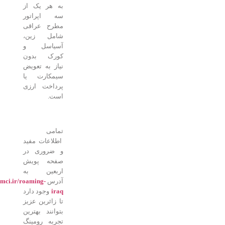
به هر یک از
سه اپراتور
مطرح عراقی
شامل زین،
آسیاسل و
کورک بدون
نیاز به تعویض
سیمکارت یا
پرداخت ارزی
است.
تمامی
اطلاعات مفید
و ضروری در
صفحه پویش
اربعین به
آدرس
mci.ir/roaming-
iraq
وجود دارد
تا زائرین عزیز
بتوانند بهترین
تجربه رومینگ