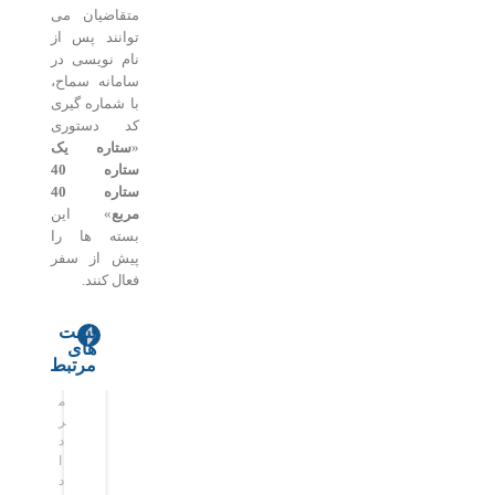
متقاضیان می
توانند پس از
نام نویسی در
سامانه سماح،
با شماره گیری
کد دستوری
«
ستاره یک
ستاره 40
ستاره 40
مربع
» این
بسته ها را
پیش از سفر
فعال کنند.
پست
های
ه
ق
مرتبط
و
ط
م
م
ش
ع
ر
ر
م
ب
د
د
ص
ر
ا
ا
ن
ق
د
د