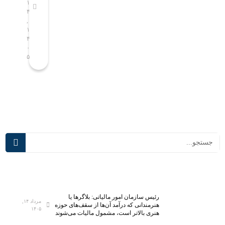
و
ی
۱
۱
۴
۴
ع
ع
,
,
ی
ن
۱
۱
ب
ی
۴
۴
ه
ع
۰
۰
۵
۵
ک
ق
ل
ب‌
ا
م
س‌
ا
ه
ن
ا
د
ی
گ
د
ی
ر
ب
س
ر
م
ن
ی‌
ا
آ
م
رئیس سازمان امور مالیاتی: بلاگر‌ها یا
ی
ه‌
مرداد ۱۴,
هنرمندانی که درآمد آن‌ها از سقف‌های حوزه
۱۴۰۵
د
ر
هنری بالاتر است، مشمول مالیات می‌شوند
؛
ی