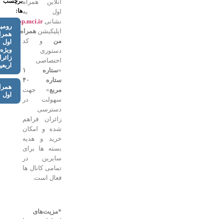
برچسب
آنلاین همراه
ها:
اول به
نشانی
Shop.mci.ir
،
رومینگ
اپلیکیشن
همراه
همراه
من
و کد
اول
ویژه
دستوری
زائران
اختصاصی
اربعین
«
ستاره ۱
ستاره ۴۰
همراه
مربع
» جهت
اول
سهولت در
دسترسی
زائران فراهم
شده و امکان
خرید و هدیه
بسته ها برای
سایرین در
تمامی کانال ها
فعال است.
*مزیت‌های