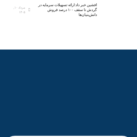
ر
افشین خبر داد:ارائه تسهیلات سرمایه در
مرداد ۱۰,
ی‌
گردش تا سقف ۱۰۰ درصد فروش
۱۴۰۵
دانش‌بنیان‌ها
ه
ا
ی
ن
و
ی
ن
آ
م
و
ز
ش
ی