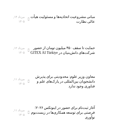
ت
ز
ج
ی
مبانی مشروعیت اتحادیه‌ها و مسئولیت هیأت
مرداد ۱۴,
ه
ا
عالی نظارت
۱۴۰۵
ی
ز
ز
ن
۵
ی
ه
ا
حمایت تا سقف ۴۵۰ میلیون تومان از حضور
مرداد ۱۲,
ز
ز
شرکت‌های دانش‌بنیان در GITEX AI Türkiye
۱۴۰۵
ا
ه
ر
ا
ک
ی
معاون وزیر علوم: محدودیتی برای پذیرش
ل
ا
مرداد ۱۱,
دانشجویان بین‌المللی در پارک‌های علم و
۱۴۰۵
ا
ق
فناوری وجود ندارد
س
ت
ب
ص
ه
ا
آغاز ثبت‌نام برای حضور در اینوتکس ۲۰۲۶؛
ف
د
مرداد ۱۱,
فرصتی برای توسعه همکاری‌ها در زیست‌بوم
۱۴۰۵
ن
ی
نوآوری
ا
و