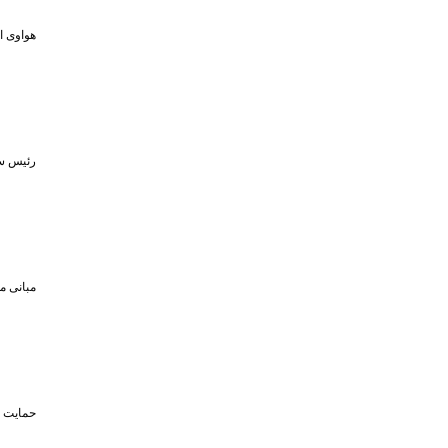
هواوی از MPVهای لوکس و لپ‌تاپ ۷۹۸ گرمی در رویداد ۵ او
رئیس سا
مبانی م
حمایت تا سقف ۴۵۰ میلیون تومان از حضو