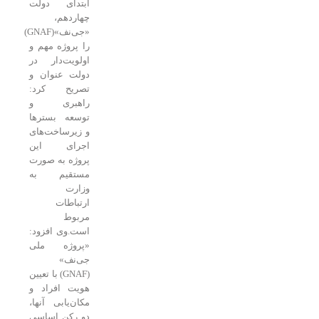
ابتدای دولت
چهاردهم،
«جی‌نف»(GNAF)
را پروژه مهم و
اولویت‌دار در
دولت عنوان و
تصریح کرد:
راهبری و
توسعه بسترها
و زیرساخت‌های
اجرای این
پروژه به صورت
مستقیم به
وزارت
ارتباطات
مربوط
است.وی افزود:
«پروژه ملی
جی‌نف»
(GNAF) با تعیین
هویت افراد و
مکان‌یابی آنها،
دو رکن اساسی