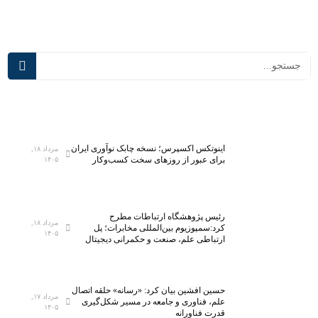
ا
ب
ت
ر
د
خ
ر
ی
ج
ا
م
د
ع
ع
ب
ا
ر
ه
گ
ا
اینوتکس اکسپرس؛ نسخه چابک نوآوری ایران
مرداد ۱۸,
برای عبور از روزهای سخت کسب‌وکار
۱۴۰۵
ز
د
ی
ر
د
ب
گ
ا
رئیس پژوهشگاه ارتباطات مطرح
مرداد ۱۸,
ا
ر
کرد:سمپوزیوم بین‌المللی مخابرات؛ پل
۱۴۰۵
ارتباطی علم، صنعت و حکمرانی دیجیتال
ن
ه
د
ن
و
ح
ر
و
حسین افشین بیان کرد: «رسانه» حلقه اتصال
مرداد ۱۷,
علم، فناوری و جامعه در مسیر شکل‌گیری
ه
ه
۱۴۰۵
قدرت فناورانه