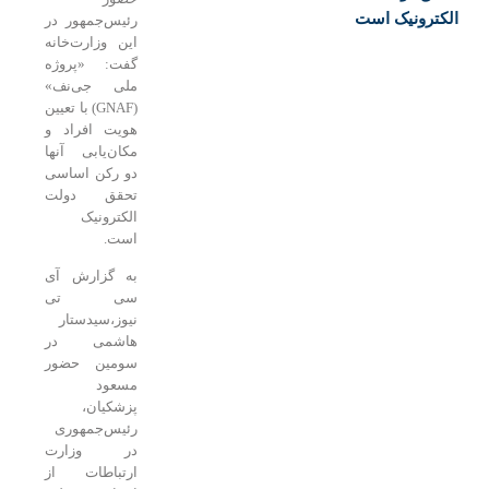
ترونیک است
رئیس‌جمهور در
این وزارت‌خانه
گفت: «پروژه
ملی جی‌نف»
(GNAF) با تعیین
هویت افراد و
مکان‌یابی آنها
دو رکن اساسی
تحقق دولت
الکترونیک
است.
به گزارش آی
سی تی
نیوز،سیدستار
هاشمی در
سومین حضور
مسعود
پزشکیان،
رئیس‌جمهوری
در وزارت
ارتباطات از