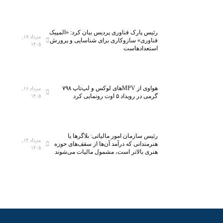
ط
م
ل
ح
ا
ا
رئیس پارک فناوری پردیس بیان کرد: «المپیک
ا
س
مرداد ۱۷,
فناوری» سازوکاری برای شناسایی و پرورش
۱۴۰۵
ل
ب
استعدادهاست
م
ه
پ
م
ی
ص
هواوی از MPVهای لوکس و لپ‌تاپ ۷۹۸
ا
ر
مرداد ۱۶,
گرمی در رویداد ۵ اوت رونمایی کرد
۱۴۰۵
د
ف
ا
ا
ق
ی
ت
ن
رئیس سازمان امور مالیاتی: بلاگر‌ها یا
مرداد ۱۴,
ص
ت
هنرمندانی که درآمد آن‌ها از سقف‌های حوزه
۱۴۰۵
هنری بالاتر است، مشمول مالیات می‌شوند
ا
ر
د
ن
،
ت
م
:
د
ا
ی
ع
ر
م