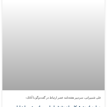
علی شمیرانی، سردبیر هفته‌نامه عصر ارتباط در گفت‌وگو با آناتک: