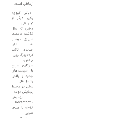
ارتباطی است.
«یانی کیوی»
یکی دیگر از
نیروهای
ذخیره که سال
گذشته خدمت
سربازی خود را
به پایان
رسانده، تأکید
کرد:
«بزرگ‌ترین
چالش،
سازگاری سریع
با سیستم‌های
جدید و یافتن
راه‌حل‌های
عملی در محیط
رزمایش بود.»
رزمایش
«Kevadtorm
2026» با هدف
تمرین