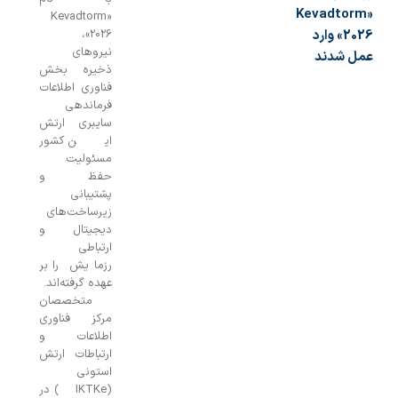
«Kevadtor
«Kevadtorm
2026» وارد
2026»،
نیروهای
ل شدند
ذخیره بخش
فناوری اطلاعات
فرماندهی
سایبری ارتش
این کشور
مسئولیت
حفظ و
پشتیبانی
زیرساخت‌های
دیجیتال و
ارتباطی
رزمایش را بر
عهده گرفته‌اند.
متخصصان
مرکز فناوری
اطلاعات و
ارتباطات ارتش
استونی
(IKTKe) در