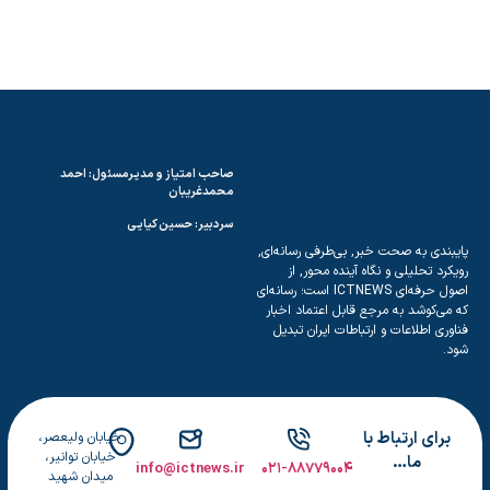
د
ی
ن
و
ی
ن
آ
م
صاحب امتیاز و مدیرمسئول: احمد
و
محمدغریبان
ز
سردبیر: حسین کیایی
ش
ندی به صحت خبر, بی‌طرفی رسانه‌ای,
ی
رد تحلیلی و نگاه آینده محور, از
اصول حرفه‌ای ICTNEWS است؛ رسانه‌ای
ی‌کوشد به مرجع قابل اعتماد اخبار
ری اطلاعات و ارتباطات ایران تبدیل
رای ارتباط با
خیابان ولیعصر،
خیابان توانیر،
ما…
info@ictnews.ir
۰۲۱-۸۸۷۷۹۰۰۴
میدان شهید