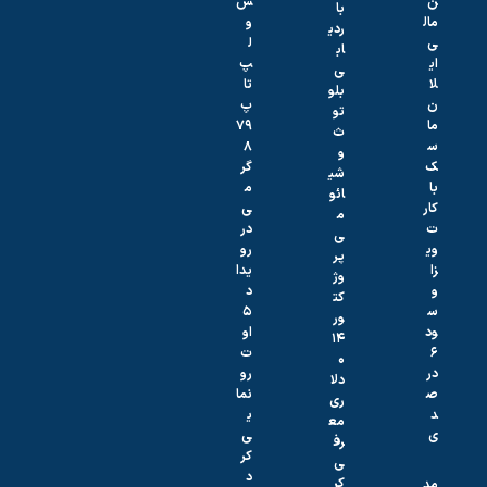
ن
س
با
مال
و
ردی
ی
ل
اب
ای
پ‌
ی
لا
تا
بلو
ن
پ
تو
ما
۷۹
ث
س
۸
و
ک
گر
شی
با
م
ائو
کار
ی
م
ت
در
ی
وی
رو
پر
زا
یدا
وژ
و
د
کت
س
۵
ور
ود
او
۱۴
۶
ت
۰
در
رو
دلا
ص
نما
ری
د
ی
مع
ی
ی
رف
کر
ی
د
کر
مد