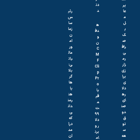
دن
یر
د
عا
رئی
م
س
ل
سا
ه
ی
زما
دف
ک
ن
و
ص
ام
ن
راف
ور
C
ی
مال
M
رم
یات
F
زار
ی:
Cli
زی
بلا
p
برا
گر‌
Pr
ی
ها
o
دلا
یا
با
ره
هن
قی
ای
رمن
م
صن
دان
ت
دو
ی
۹۹
ق
که
دلا
تو
درآ
ر و
س
مد
برن
عه
آن‌
ام