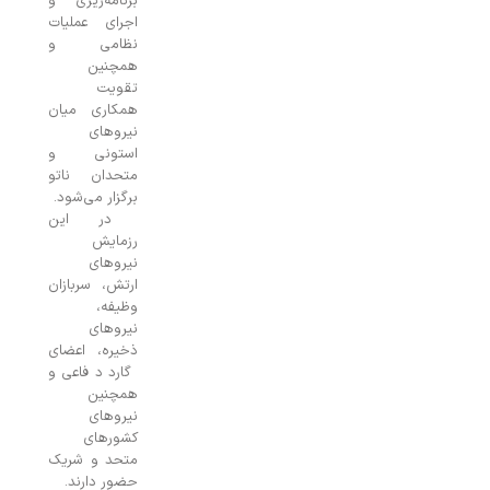
برنامه‌ریزی و
اجرای عملیات
نظامی و
همچنین
تقویت
همکاری میان
نیروهای
استونی و
متحدان ناتو
برگزار می‌شود.
در این
رزمایش
نیروهای
ارتش، سربازان
وظیفه،
نیروهای
ذخیره، اعضای
گارد دفاعی و
همچنین
نیروهای
کشورهای
متحد و شریک
حضور دارند.