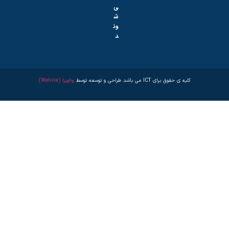
ی‌
ش
ون
د
کلیه ی حقوق برای ICT می باشد طراحی و توسعه توسط
والویرا (Walvira)