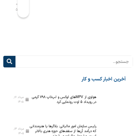
ص
ه
۰
۰
۵
۵
ا
ک
ح
ل
ب
ا
پ
س‌
ی
ه
ش
ا
ر
ی
ف
د
ت
ر
ه‌
س
ت
م
خرین اخبار کسب و کار
ر
ی‌
ی
آ
ن
ی
هواوی از MPVهای لوکس و لپ‌تاپ ۷۹۸ گرمی
مرداد ۱۶,
در رویداد ۵ اوت رونمایی کرد
۱۴۰۵
آ
د
ز
؛
م
ت
ا
ج
رئیس سازمان امور مالیاتی: بلاگر‌ها یا هنرمندانی
مرداد ۱۴,
ی
ه
که درآمد آن‌ها از سقف‌های حوزه هنری بالاتر
۱۴۰۵
است، مشمول مالیات می‌شوند