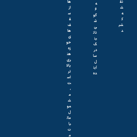
نق
ها
ه
ش
از
۶
ه
س
گو
ک
ق
ش
شی
ف‌
ی
د
ها
نات
ی
ین
حو
گ
زه
در
هن
سا
ری
ل
بالا
آین
تر
ده
اس
ت
،
م
ش
مو
ل
مال
یا
ت
م