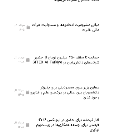
ش
ی
گ
ز
ا
۵
ه
ه
مبانی مشروعیت اتحادیه‌ها و مسئولیت هیأت
مرداد ۱۴,
م
ز
عالی نظارت
۱۴۰۵
ل
ا
ی
ر
ن
ک
خ
ل
حمایت تا سقف ۴۵۰ میلیون تومان از حضور
مرداد ۱۲,
شرکت‌های دانش‌بنیان در GITEX AI Türkiye
۱۴۰۵
س
ا
ت
س
ی‌
ب
س
ه
معاون وزیر علوم: محدودیتی برای پذیرش
ا
ف
مرداد ۱۱,
دانشجویان بین‌المللی در پارک‌های علم و فناوری
۱۴۰۵
ن
ن
وجود ندارد
ا
ا
ن
و
م
ر
آغاز ثبت‌نام برای حضور در اینوتکس ۲۰۲۶؛
مرداد ۱۱,
ی‌
ی‌
فرصتی برای توسعه همکاری‌ها در زیست‌بوم
۱۴۰۵
نوآوری
ش
ه
و
ا