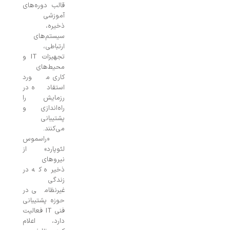
قالب دوره‌های
آموزشی
ذخیره،
سیستم‌های
ارتباطی،
تجهیزات IT و
محیط‌های
کاری مورد
استفاده در
رزمایش را
راه‌اندازی و
پشتیبانی
می‌کنند.
«راسموس
لئوپارد» از
نیروهای
ذخیره که در
زندگی
غیرنظامی در
حوزه پشتیبانی
فنی IT فعالیت
دارد، اعلام