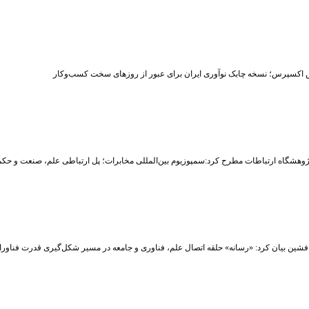
 اکسپرس؛ نسخه چابک نوآوری ایران برای عبور از روزهای سخت کسب‌وکار
وهشگاه ارتباطات مطرح کرد:سمپوزیوم بین‌المللی مخابرات؛ پل ارتباطی علم، صنعت و حکم
شین بیان کرد: «رسانه» حلقه اتصال علم، فناوری و جامعه در مسیر شکل‌گیری قدرت فناوران