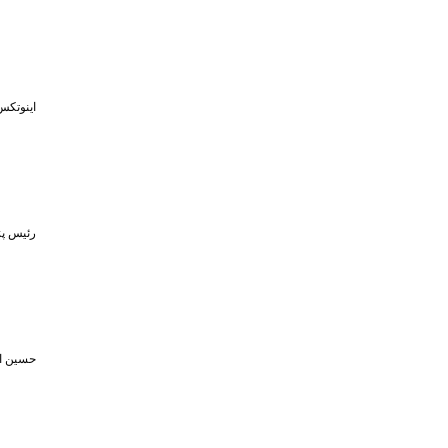
اینوتکس
رئیس پژ
حسین اف