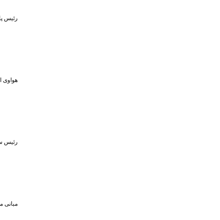
رئیس پا
هواوی از MPVهای لوکس و لپ‌تاپ ۷۹۸ گرمی در رویداد ۵ او
رئیس سا
مبانی م