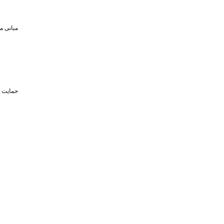
مبانی م
حمایت تا سقف ۴۵۰ میلیون تومان از حضو