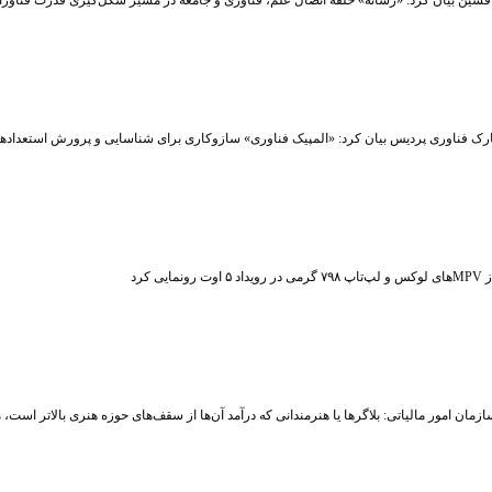
شین بیان کرد: «رسانه» حلقه اتصال علم، فناوری و جامعه در مسیر شکل‌گیری قدرت فناوران
رک فناوری پردیس بیان کرد: «المپیک فناوری» سازوکاری برای شناسایی و پرورش استعداد
ت رونمایی کرد
زمان امور مالیاتی: بلاگر‌ها یا هنرمندانی که درآمد آن‌ها از سقف‌های حوزه هنری بالاتر است