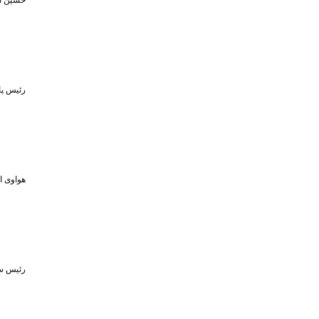
حسین اف
رئیس پا
هواوی از MPVهای لوکس و لپ‌تاپ ۷۹۸ گرمی در رویداد ۵ او
رئیس سا