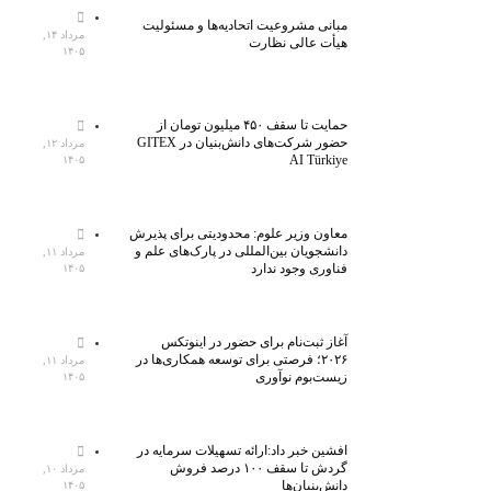
مبانی مشروعیت اتحادیه‌ها و مسئولیت
مرداد ۱۴,
هیأت عالی نظارت
۱۴۰۵
حمایت تا سقف ۴۵۰ میلیون تومان از
حضور شرکت‌های دانش‌بنیان در GITEX
مرداد ۱۲,
AI Türkiye
۱۴۰۵
معاون وزیر علوم: محدودیتی برای پذیرش
دانشجویان بین‌المللی در پارک‌های علم و
مرداد ۱۱,
فناوری وجود ندارد
۱۴۰۵
آغاز ثبت‌نام برای حضور در اینوتکس
۲۰۲۶؛ فرصتی برای توسعه همکاری‌ها در
مرداد ۱۱,
زیست‌بوم نوآوری
۱۴۰۵
افشین خبر داد:ارائه تسهیلات سرمایه در
گردش تا سقف ۱۰۰ درصد فروش
مرداد ۱۰,
دانش‌بنیان‌ها
۱۴۰۵