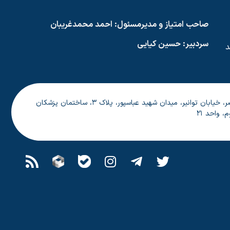
صاحب امتیاز و مدیرمسئول: احمد محمدغریبان
سردبیر: حسین کیایی
‌کوشد
خیابان ولیعصر، خیابان توانیر، میدان شهید عباسپور، پلاک ۳، ساختمان پزشکان
 واحد ۲۱