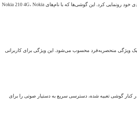
به گزارش آی سی تی نیوز، اچ‌ام‌دی (HMD Global) که حق تولید گوشی‌های نوکیا را در اختیار دارد، امروز از چهار مدل جدید گوشی‌های اقتصادی خود رونمایی کرد. این گوشی‌ها که با نام‌های Nokia 210 4G، Nokia
 باتری غیرقابل تعویض، یک ویژگی منحصربه‌فرد محسوب می‌شود. این ویژگی برای کاربرانی
می‌کند. این دکمه که در کنار گوشی تعبیه شده، دسترسی سریع به دستیار صوتی را برای