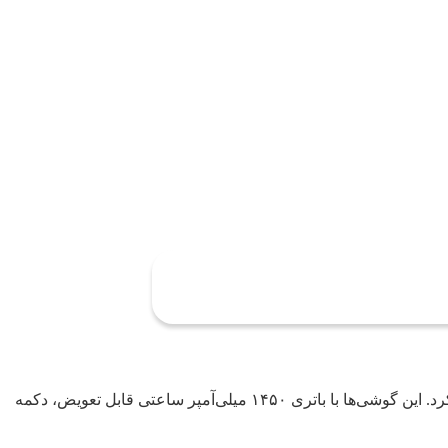
اچ‌ام‌دی (HMD Global) امروز از چهار مدل گوشی جدید نوکیا شامل Nokia 210 4G، Nokia 215 4G، Nokia 225 4G و Nokia 235 4G رونمایی کرد. این گوشی‌ها با باتری ۱۴۵۰ میلی‌آمپر ساعتی قابل تعویض، دکمه