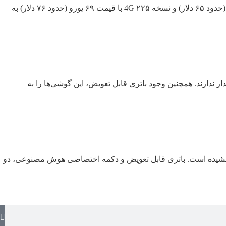
این گوشی‌ها با شیار کارت حافظه تا ۳۲ گیگابایت و قیمت پایه حدود ۴۹ یورو (حدود ۵۴ دلار) عرضه می‌شوند. نسخه ۲۱۵ 4G با قیمت ۵۹ یورو (حدود ۶۵ دلار) و نسخه ۲۲۵ 4G با قیمت ۶۹ یورو (حدود ۷۶ دلار) به
 ندارند. همچنین وجود باتری قابل تعویض، این گوشی‌ها را به
تداوم بخشیده است. باتری قابل تعویض و دکمه اختصاصی هوش مصنوعی، دو