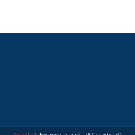
کلیه ی حقوق برای ICT می باشد طراحی و توسعه توسط
والویرا (Walvira)