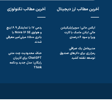
آخرین مطالب ارز دیجیتال
آخرین مطالب تکنولوژی
ایکس مانی؛ سوپراپلیکیشن
ردمی ۱۷ با نمایشگر ۶.۹ اینچ
مالی ایلان ماسک با کارت
و هواوی Nova 16 SE با
ویزا و سود ۶ درصدی
باتری ۸۵۰۰ میلی‌آمپر معرفی
شدند
مدیرعامل یک صرافی
رمزارزی برای دلارهای صندوق
حذف محدودیت چت متنی
توسعه نقشه کشید
ChatGPT برای کاربران
رایگان؛ مدل جدید و دکمه
Think