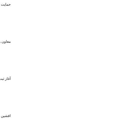
حمایت تا سقف ۴۵۰ میلیون تومان از حضو
معاون و
آغاز ثبت‌نام برای 
افشین خبر د