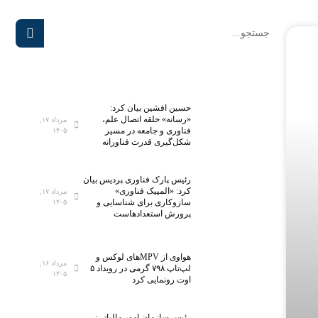
حسین افشین بیان کرد:
«رسانه» حلقه اتصال علم،
مرداد ۱۷,
فناوری و جامعه در مسیر
۱۴۰۵
شکل‌گیری قدرت فناورانه
رئیس پارک فناوری پردیس بیان
کرد: «المپیک فناوری»
مرداد ۱۷,
سازوکاری برای شناسایی و
۱۴۰۵
پرورش استعدادهاست
هواوی از MPVهای لوکس و
مرداد ۱۶,
لپ‌تاپ ۷۹۸ گرمی در رویداد ۵
۱۴۰۵
اوت رونمایی کرد
رئیس سازمان امور مالیاتی: