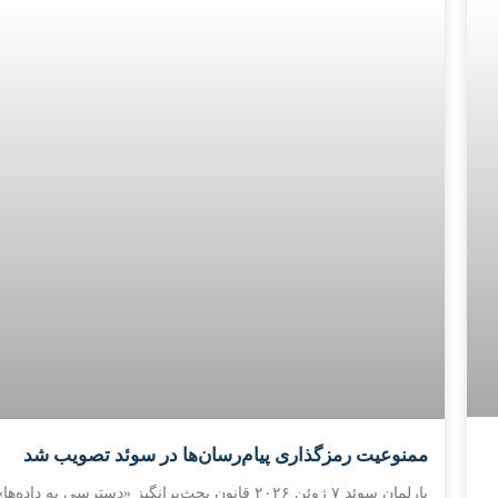
ممنوعیت رمزگذاری پیام‌رسان‌ها در سوئد تصویب شد
پارلمان سوئد ۷ ژوئن ۲۰۲۶ قانون بحث‌برانگیز «دسترسی به داده‌ها