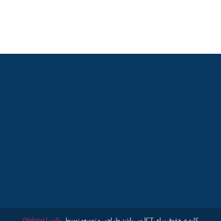
کلیه ی حقوق برای ICT می باشد طراحی و توسعه توسط
والویرا (Walvira)