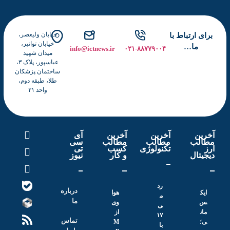
خیابان ولیعصر،
برای ارتباط با
خیابان توانیر،
ما…
info@ictnews.ir
۰۲۱-۸۸۷۷۹۰۰۴
میدان شهید
عباسپور، پلاک ۳،
ساختمان پزشکان
طلا، طبقه دوم،
واحد ۲۱
آخرین
آخرین
آخرین
آی
مطالب
مطالب
مطالب
سی
ارز
تکنولوژی
کسب
تی
دیجیتال
و کار
نیوز
رد
درباره
ایک
هوا
م
ما
س
وی
ی
مان
از
۱۷
تماس
ی؛
M
با