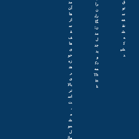
ق
مد
را
تو
آن‌
ن
س
ها
رای
عه
از
گا
نق
س
ن؛
ش
ق
مد
ه
ف‌
ل
ک
ها
جد
شی
ی
ید
د
حو
و
زه
دک
هن
مه
ر
Th
ی
in
بالا
k
تر
اس
ت
،
م
ش
مو
ل
مال