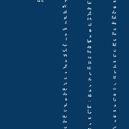
با ما
س
P
نما
وپ
Vه
یش
راپ
ای
گر
لیک
لو
۶.۹
یش
ک
این
ن
س
چ
مال
و
و
ی
ل
هوا
ایلا
پ‌ت
وی
ن
اپ
No
ما
۷۹
va
س
۸
16
ک
گر
SE
با
م
با
کا
ی
بات
ر
در
ر
ت
روی
ی
وی
داد
۸۵
زا
۵
۰۰
و
او
میل
س
ت
ی‌آ
ود
رون
مپ
۶
مای
ر
در
ی
مع