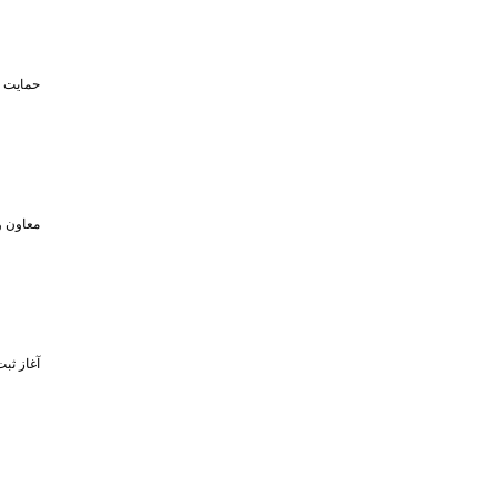
حمایت تا سقف ۴۵۰ میلیون تومان از حضو
معاون و
آغاز ثبت‌نام برای 