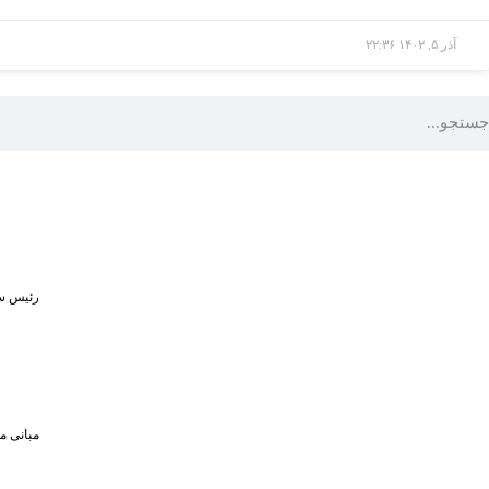
آذر ۵, ۱۴۰۲
۲۲:۳۶
رئیس سا
مبانی م