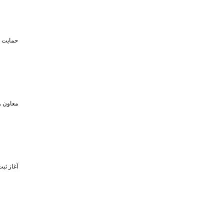
حمایت تا سقف ۴۵۰ میلیون تومان از حضو
معاون و
آغاز ثبت‌نام برای 