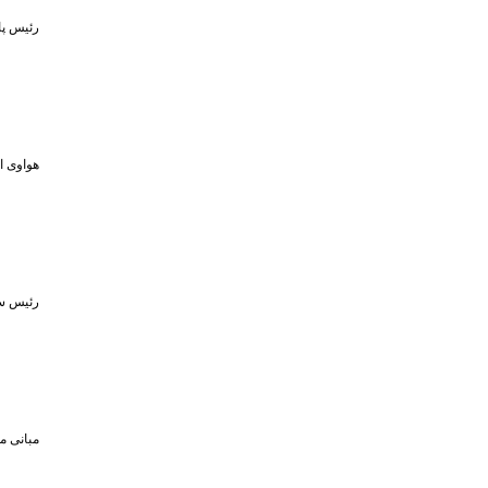
رئیس پا
هواوی از MPVهای لوکس و لپ‌تاپ ۷۹۸ گرمی در رویداد ۵ او
رئیس سا
مبانی م