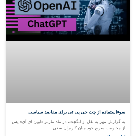
سوءاستفاده از چت جی پی تی برای مقاصد سیاسی
به گزارش مهر به نقل از انگجت، در ماه مارس«اوپن ای آی» پس
از محبوبیت سریع خود میان کاربران سعی