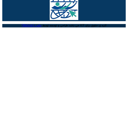
کلیه ی حقوق برای ICT می باشد طراحی و توسعه توسط
والویرا (Walvira)