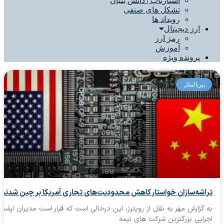
استارتاپ | دانش بنیان
تشکل های صنفی
رویداد ها
ارز دیجیتال
رمز ارز
آموزش
پرونده ویژه
بین‌الملل
شه‌سازان خواستار کاهش محدودیت‌های تجاری آمریکا بر چین شدند
گزارش مهر به نقل از رویترز، این درحالی است که قرار است مدیران ارشد
ایی بزرگترین شرکت های نیمه