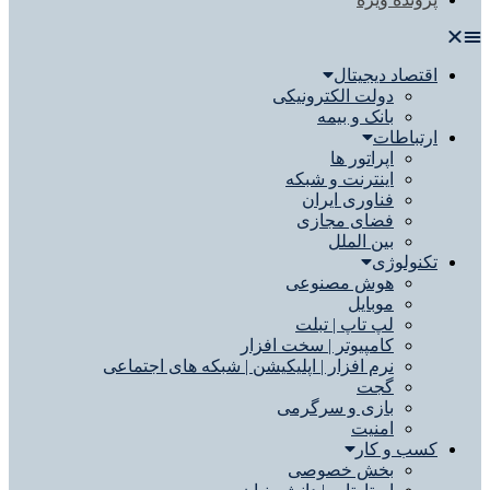
اقتصاد دیجیتال
دولت الکترونیکی
بانک و بیمه
ارتباطات
اپراتور ها
اینترنت و شبکه
فناوری ایران
فضای مجازی
بین الملل
تکنولوژی
هوش مصنوعی
موبایل
لپ تاپ | تبلت
کامپیوتر | سخت افزار
نرم افزار | اپلیکیشن | شبکه های اجتماعی
گجت
بازی و سرگرمی
امنیت
کسب و کار
بخش خصوصی