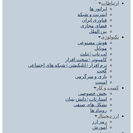
ارتباطات
اپراتور ها
اینترنت و شبکه
فناوری ایران
فضای مجازی
بین الملل
تکنولوژی
هوش مصنوعی
موبایل
لپ تاپ | تبلت
کامپیوتر | سخت افزار
نرم افزار | اپلیکیشن | شبکه های اجتماعی
گجت
بازی و سرگرمی
امنیت
کسب و کار
بخش خصوصی
استارتاپ | دانش بنیان
تشکل های صنفی
رویداد ها
ارز دیجیتال
رمز ارز
آموزش
پرونده ویژه