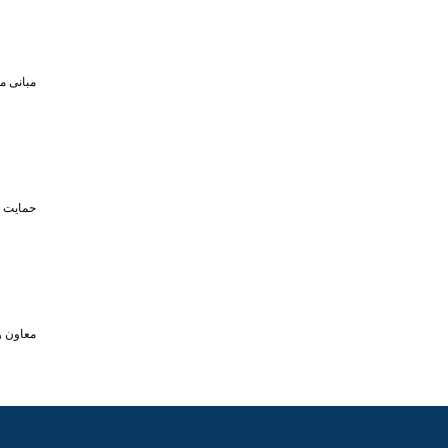
مبانی م
حمایت تا سقف ۴۵۰ میلیون تومان از حضو
معاون و