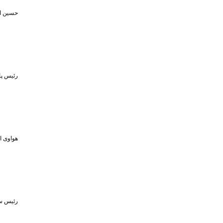
حسین اف
رئیس پا
هواوی از MPVهای لوکس و لپ‌تاپ ۷۹۸ گرمی در رویداد ۵ او
رئیس سا