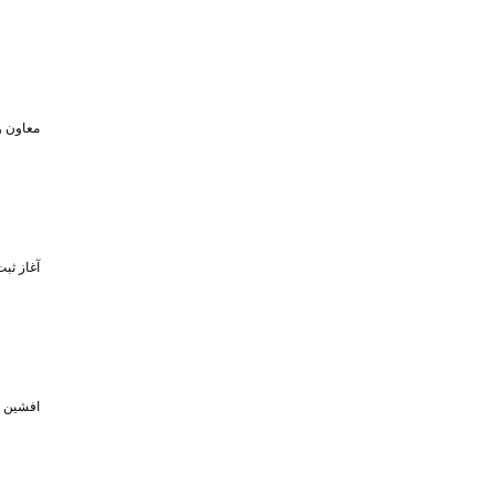
معاون و
آغاز ثبت‌نام برای 
افشین خبر د