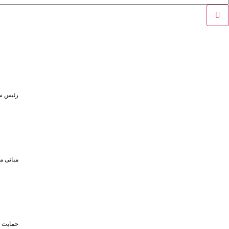
رئیس سا
مبانی م
حمایت تا سقف ۴۵۰ میلیون تومان از حضو