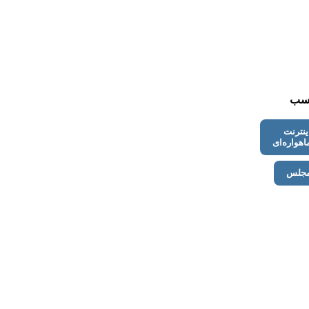
سب
ینترنت
اهواره‌ای
جلس