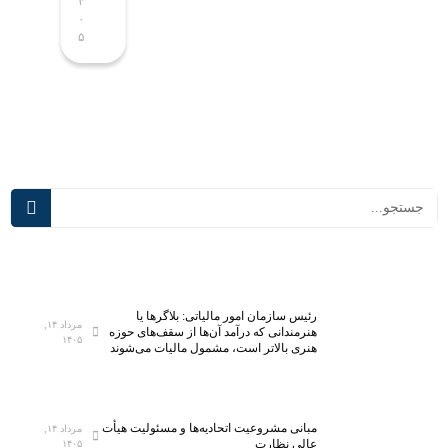
۴
۴
آزمای
د؛
۰
۰
شگاه
تجهیز
۵
۵
ملی
۵
نخست
هزار
ی‌سان
کلاس
ان
به
می‌ش
فناور
ود
ی‌ها
ی
نوین
آموز
شی
رئیس سازمان امور مالیاتی: بلاگر‌ها یا
مرداد ۱۴,
هنرمندانی که درآمد آن‌ها از سقف‌های حوزه
۱۴۰۵
هنری بالاتر است، مشمول مالیات می‌شوند
مبانی مشروعیت اتحادیه‌ها و مسئولیت هیأت
مرداد ۱۴,
عالی نظارت
۱۴۰۵