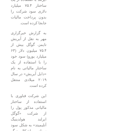
ساختار ۷۵.۴ میلیارد
دلاری سود شرکت را
بدون پرداخت مالیات
جابجا کرده است.
به گزارش خبرگزاری
مهر به نقل از آیریش
تایمز، گوگل بیش از
۷۵.۴ میلیون دلار (۶۳
میلیارد یورو) سود خود
را با استفاده از یک
ساختار مالیاتی به نام
«دابل آیریش» در سال
۲۰۱۹ میلادی منتقل
کرده است.
این شرکت فناوری با
استفاده از ساختار
مالیاتی مذکور پول را
از شرکت «گوگل
ایرلند هولدینیگ
آنلیمیتد» به شکل سود
سهام و اشکال دیگر