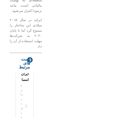
منطقه‌ای که بهشت
مالیاتی است، مانند
برمودا کنترل می‌شود.
ایرلند در سال ۲۰۱۵
میلادی این ساختار را
ممنوع کرد اما تا پایان
۲۰۲۰ به شرکت‌ها
مهلت استفاده از آن را
داد.
پست
های
مرتبط
ایران
هوش
امسا
مصنو
م
م
ل
عی
ر
ر
صاح
به
دا
دا
ب
کلاس‌
د
د
پیشر
های
۱
۱
فته‌تر
درس
۴,
۴,
۱
۱
ین
می‌آی