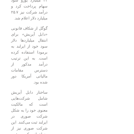
۲۳ میلیارد یورو سود
سهام پرداخت کرد و
درآمد شرکت نیز ۲۵.۷
میلیارد دلار اعلام شد.
گوگل از شکاف قانونی
«دابل آیریش» برای
انتقال میلیاردها دلار
سود خود از ایرلند به
برمودا استفاده کرده
است. به این ترتیب
درآمد مذکور از
دسترس مقامات
مالیاتی آمریکا دور
شده بود.
ساختار دابل آیریش
شامل شرکت‌هایی
است که مالکیت
معنوی خود را به شکل
شرکت صوری در
ایرلند ثبت می‌کنند. این
شرکت صوری نیز از