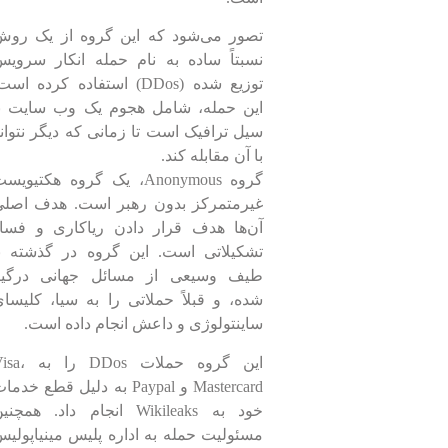
تصور می‌شود که این گروه از یک روش
نسبتاً ساده به نام حمله انکار سروی
توزیع شده (DDos) استفاده کرده است
این حمله، شامل هجوم یک وب سایت با
سیل ترافیک است تا زمانی که دیگر نتوان
با آن مقابله کند.
گروه Anonymous، یک گروه هکتیویس
غیرمتمرکز بدون رهبر است. هدف اصلی
آن‌ها هدف قرار دادن ریاکاری و فسا
تشکیلاتی است. این گروه در گذشته ب
طیف وسیعی از مسائل جهانی درگیر
شده، و قبلاً حملاتی را به سیا، کلیسا
ساینتولوژی و داعش انجام داده است.
این گروه حملات DDos را ب
Mastercard و Paypal به دلیل قطع خدم
خود به Wikileaks انجام داد. همچنی
مسئولیت حمله به اداره پلیس مینیاپولی