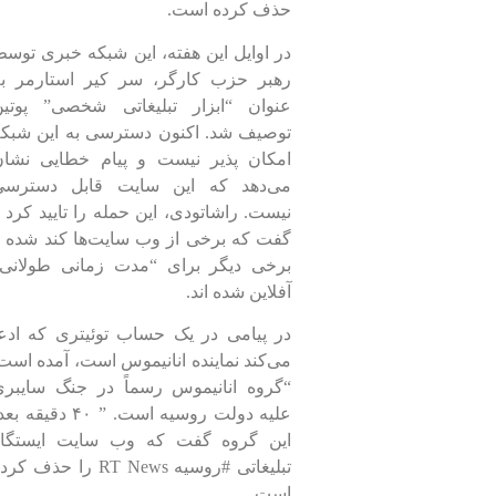
حذف کرده است.
در اوایل این هفته، این شبکه خبری توس
رهبر حزب کارگر، سر کیر استارمر به
عنوان “ابزار تبلیغاتی شخصی” پوتین
توصیف شد. اکنون دسترسی به این شبک
امکان پذیر نیست و پیام خطایی نشان
می‌دهد که این سایت قابل دسترسی
نیست. راشاتودی، این حمله را تایید کرد 
گفت که برخی از وب سایت‌ها کند شده 
برخی دیگر برای “مدت زمانی طولانی”
آفلاین شده اند.
در پیامی در یک حساب توئیتری که ادع
می‌کند نماینده انانیموس است، آمده است
“گروه انانیموس رسماً در جنگ سایبر
علیه دولت روسیه است. ” ۴۰ دقیقه ب
این گروه گفت که وب سایت ایستگاه
تبلیغاتی #روسیه RT News را حذف کر
است.