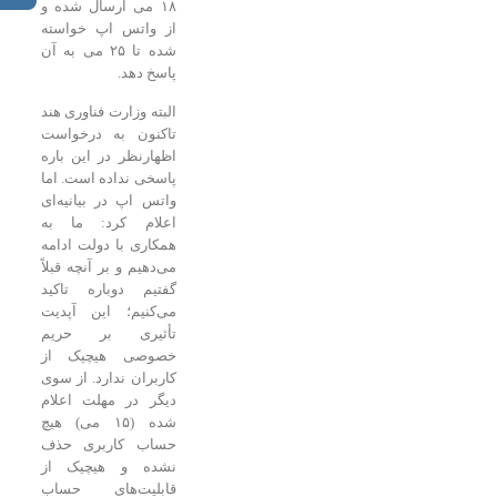
۱۸ می ارسال شده و
از واتس اپ خواسته
شده تا ۲۵ می به آن
پاسخ دهد.
البته وزارت فناوری هند
تاکنون به درخواست
اظهارنظر در این باره
پاسخی نداده است. اما
واتس اپ در بیانیه‌ای
اعلام کرد: ما به
همکاری با دولت ادامه
می‌دهیم و بر آنچه قبلاً
گفتیم دوباره تاکید
می‌کنیم؛ این آپدیت
تأثیری بر حریم
خصوصی هیچیک از
کاربران ندارد. از سوی
دیگر در مهلت اعلام
شده (۱۵ می) هیچ
حساب کاربری حذف
نشده و هیچیک از
قابلیت‌های حساب