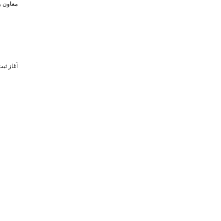
معاون و
آغاز ثبت‌نام برای 