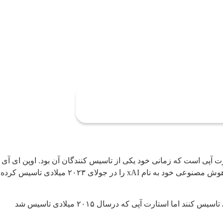
 دیرینه ماسک با استارت آپی است که زمانی خود یکی از تاسیس کنندگان آن بود. اوپن ای آی
به نماد هوش مصنوعی مولد تبدیل شده که یکی از دلایل آن میلیاردها دلار سرمایه گذاری از سوی مایکروسافت است. ماسک نیز استارت آپ هوش مصنوعی خود به نام xAI را در جولای ۲۰۲۳ میلادی تاسیس کرده
در شکایت ایلان ماسک ادعا شده آلتمن و گرپ براکمن (دیگر بنیانگذار اوپن ای آی) ابتدا به او مراجعه کردند تا یک شرکت منبع باز و غیرانتفاعی تاسیس کنند اما استارت آپی که درسال ۲۰۱۵ میلادی تاسیس شد