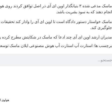
ماسک مدعی شده ۳ بنیانگذار اوپن ای آی در اصل توافق ک
انجام دهند که به سود بشریت باشد.
جلوگیری کند.
مدیران ارشد اوپن ای آی چند ادعا که ماسک در شکایتش مطرح کرده ر
برچسب ها:
استارت آپ
استارت آپ هوش مصنوعی
ایلان ماسک
توسع
هواوی از MPVهای لوکس و لپ‌تاپ ۷۹۸ گرمی در رویداد ۵ او