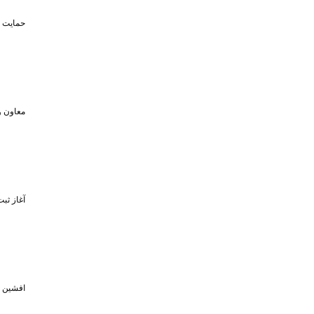
حمایت تا سقف ۴۵۰ میلیون تومان از حضو
معاون و
آغاز ثبت‌نام برای 
افشین خبر د