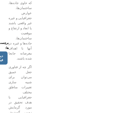
که حاوی جاده‌ها،
ساختمان‌ها،
عوارض
جغرافیایی و غیره
غیر واقعی باشند
یا ابعاد و ارتفاع و
موقعیت
ساختمان‌ها،
برچسب
جاده‌ها و غیره در
ها:
آنها با اهداف
مغرضانه جابجا
دیپ
شده باشند.
فیک
اگر چه از فناوری
جعل عمیق
می‌توان برای
شبیه سازی
تغییرات مناطق
مختلف
جغرافیایی با
هدف تحقیق در
مورد گرمایش
زمین، گسترش