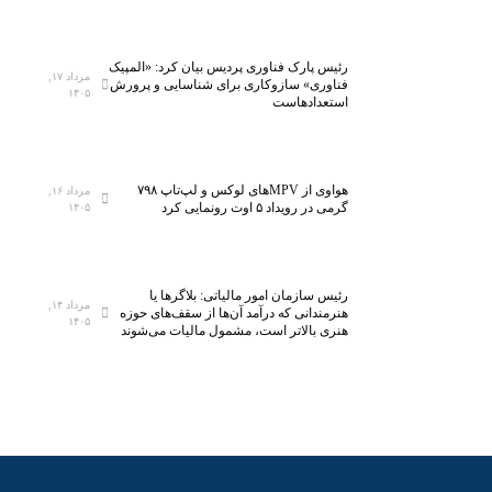
ح
ا
ا
ر
رئیس پارک فناوری پردیس بیان کرد: «المپیک
س
ن
مرداد ۱۷,
فناوری» سازوکاری برای شناسایی و پرورش
۱۴۰۵
ب
د
استعدادهاست
ه
؛
م
پ
ص
ی
هواوی از MPVهای لوکس و لپ‌تاپ ۷۹۸
ر
و
مرداد ۱۶,
گرمی در رویداد ۵ اوت رونمایی کرد
۱۴۰۵
ف
س
ا
ت
ی
ن
ن
ن
رئیس سازمان امور مالیاتی: بلاگر‌ها یا
مرداد ۱۴,
ت
س
هنرمندانی که درآمد آن‌ها از سقف‌های حوزه
۱۴۰۵
هنری بالاتر است، مشمول مالیات می‌شوند
ر
ل
ن
ز
ت
د
:
ب
ا
ه
ع
ج
م
ر